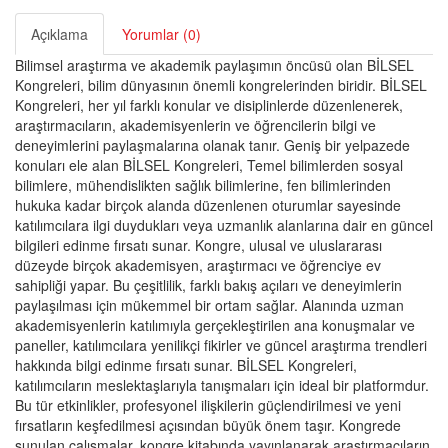
Açıklama
Yorumlar (0)
Bilimsel araştırma ve akademik paylaşımın öncüsü olan BİLSEL
Kongreleri, bilim dünyasının önemli kongrelerinden biridir. BİLSEL
Kongreleri, her yıl farklı konular ve disiplinlerde düzenlenerek,
araştırmacıların, akademisyenlerin ve öğrencilerin bilgi ve
deneyimlerini paylaşmalarına olanak tanır. Geniş bir yelpazede
konuları ele alan BİLSEL Kongreleri, Temel bilimlerden sosyal
bilimlere, mühendislikten sağlık bilimlerine, fen bilimlerinden
hukuka kadar birçok alanda düzenlenen oturumlar sayesinde
katılımcılara ilgi duydukları veya uzmanlık alanlarına dair en güncel
bilgileri edinme fırsatı sunar. Kongre, ulusal ve uluslararası
düzeyde birçok akademisyen, araştırmacı ve öğrenciye ev
sahipliği yapar. Bu çeşitlilik, farklı bakış açıları ve deneyimlerin
paylaşılması için mükemmel bir ortam sağlar. Alanında uzman
akademisyenlerin katılımıyla gerçekleştirilen ana konuşmalar ve
paneller, katılımcılara yenilikçi fikirler ve güncel araştırma trendleri
hakkında bilgi edinme fırsatı sunar. BİLSEL Kongreleri,
katılımcıların meslektaşlarıyla tanışmaları için ideal bir platformdur.
Bu tür etkinlikler, profesyonel ilişkilerin güçlendirilmesi ve yeni
fırsatların keşfedilmesi açısından büyük önem taşır. Kongrede
sunulan çalışmalar, kongre kitabında yayınlanarak araştırmacıların