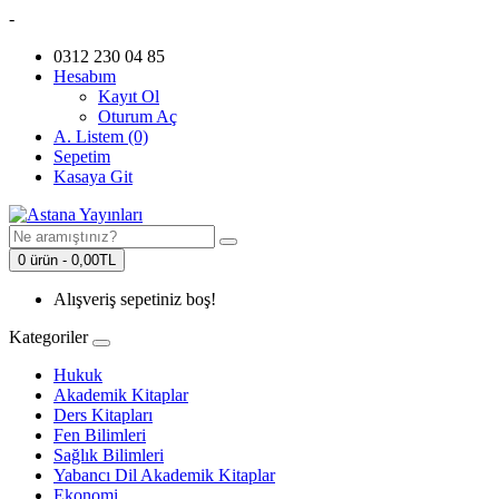
-
0312 230 04 85
Hesabım
Kayıt Ol
Oturum Aç
A. Listem (0)
Sepetim
Kasaya Git
0 ürün - 0,00TL
Alışveriş sepetiniz boş!
Kategoriler
Hukuk
Akademik Kitaplar
Ders Kitapları
Fen Bilimleri
Sağlık Bilimleri
Yabancı Dil Akademik Kitaplar
Ekonomi