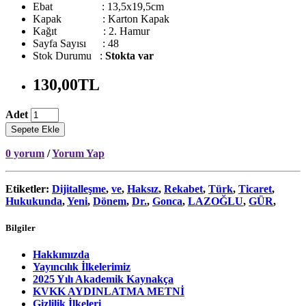
Ebat :
13,5x19,5cm
Kapak :
Karton Kapak
Kağıt :
2. Hamur
Sayfa Sayısı :
48
Stok Durumu :
Stokta var
130,00TL
Adet
Sepete Ekle
0 yorum
/
Yorum Yap
Etiketler:
Dijitalleşme
,
ve
,
Haksız
,
Rekabet
,
Türk
,
Ticaret
,
Hukukunda
,
Yeni
,
Dönem
,
Dr.
,
Gonca
,
LAZOĞLU
,
GÜR
,
Bilgiler
Hakkımızda
Yayıncılık İlkelerimiz
2025 Yılı Akademik Kaynakça
KVKK AYDINLATMA METNİ
Gizlilik İlkeleri