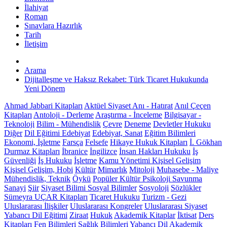
İlahiyat
Roman
Sınavlara Hazırlık
Tarih
İletişim
Arama
Dijitalleşme ve Haksız Rekabet: Türk Ticaret Hukukunda
Yeni Dönem
Ahmad Jabbari Kitapları
Aktüel Siyaset
Anı - Hatırat
Anıl Çeçen
Kitapları
Antoloji - Derleme
Araştırma - İnceleme
Bilgisayar -
Teknoloji
Bilim - Mühendislik
Çevre
Deneme
Devletler Hukuku
Diğer
Dil Eğitimi
Edebiyat
Edebiyat, Sanat
Eğitim Bilimleri
Ekonomi, İşletme
Farsça
Felsefe
Hikaye
Hukuk Kitapları
İ. Gökhan
Durmaz Kitapları
İbranice
İngilizce
İnsan Hakları Hukuku
İş
Güvenliği
İş Hukuku
İşletme
Kamu Yönetimi
Kişisel Gelişim
Kişisel Gelişim, Hobi
Kültür
Mimarlık
Mitoloji
Muhasebe - Maliye
Mühendislik, Teknik
Öykü
Popüler Kültür
Psikoloji
Savunma
Sanayi
Şiir
Siyaset Bilimi
Sosyal Bilimler
Sosyoloji
Sözlükler
Sümeyra UÇAR Kitapları
Ticaret Hukuku
Turizm - Gezi
Uluslararası İlişkiler
Uluslararası Kongreler
Uluslararası Siyaset
Yabancı Dil Eğitimi
Ziraat
Hukuk
Akademik Kitaplar
İktisat
Ders
Kitapları
Fen Bilimleri
Sağlık Bilimleri
Yabancı Dil Akademik