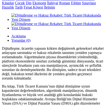
Kitaplar
Çocuk
Din
Ekonomi
İlahiyat
Roman
Eğitim
Sınavlara
Hazırlık
Tarih
Fırsat Köşesi
İletişim
Açıklama
Yorumlar (0)
Dijitalleşme, ticaretin yapısını kökten değiştirerek geleneksel rekabet
anlayışını sarsmakta ve haksız rekabetin tanımını yeniden yapmaya
zorlamaktadır. Algoritmaların piyasa dinamiklerini yönlendirdiği,
platform ekonomilerin sınırları zorladığı günümüz dünyasında, ticari
süreçlerde fırsatların yanı sıra manipülasyon, ayrımcılık ve şeffaflık
sorunları da derinleşmektedir. Bu dönüşüm, sadece ticari teknikleri
değil, hukukun temel ilkelerini de yeniden gözden geçirmeyi
zorunlu kılmaktadır.
Bu kitap, Türk Ticaret Kanunu’nun dijital dönüşüme uyum
kapasitesini değerlendirirken, algoritmik manipülasyon, dinamik
fiyatlandırma ve büyük veri analitiği gibi konulardaki hukuki
boşluklara odaklanmaktadır. Avrupa Birliği'nin Dijital Hizmetler
Yasası (DSA) ve Dijital Pazarlar Yasası (DMA) gibi düzenlemeler