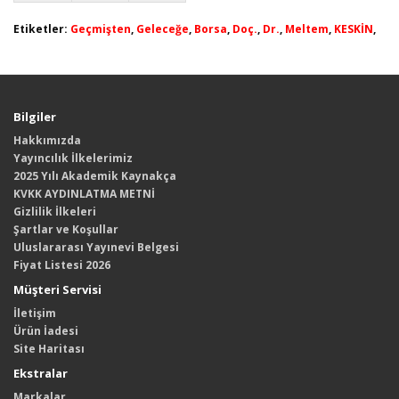
Etiketler:
Geçmişten
,
Geleceğe
,
Borsa
,
Doç.
,
Dr.
,
Meltem
,
KESKİN
,
Bilgiler
Hakkımızda
Yayıncılık İlkelerimiz
2025 Yılı Akademik Kaynakça
KVKK AYDINLATMA METNİ
Gizlilik İlkeleri
Şartlar ve Koşullar
Uluslararası Yayınevi Belgesi
Fiyat Listesi 2026
Müşteri Servisi
İletişim
Ürün İadesi
Site Haritası
Ekstralar
Markalar