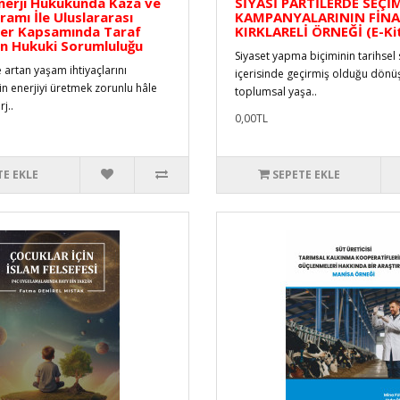
nerji Hukukunda Kaza ve
SİYASİ PARTİLERDE SEÇİ
amı İle Uluslararası
KAMPANYALARININ FİN
ler Kapsamında Taraf
KIRKLARELİ ÖRNEĞİ (E-Ki
in Hukuki Sorumluluğu
Siyaset yapma biçiminin tarihsel
artan yaşam ihtiyaçlarını
içerisinde geçirmiş olduğu dönüş
in enerjiyi üretmek zorunlu hâle
toplumsal yaşa..
j..
0,00TL
TE EKLE
SEPETE EKLE