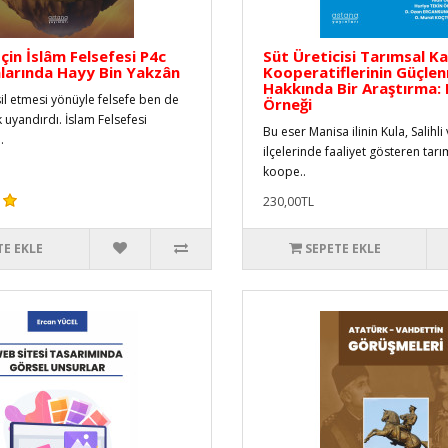
çin İslâm Felsefesi P4c
Süt Üreticisi Tarımsal K
arında Hayy Bin Yakzân
Kooperatiflerinin Güçlen
Hakkında Bir Araştırma:
sil etmesi yönüyle felsefe ben de
Örneği
 uyandırdı. İslam Felsefesi
Bu eser Manisa ilinin Kula, Salihli
.
ilçelerinde faaliyet gösteren tar
koope..
230,00TL
TE EKLE
SEPETE EKLE