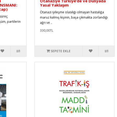
M
Ötanaziye Türkiye’de ve Dünyada
ANSMANI:
Yasal Yaklaşım
tap)
Ötanazi iyileşme olasılığı olmayan hastalığa
 süreç
maruz kalmış kişinin, başa çıkmakta zorlandığı
üm, partilerin
ağrı ve ..
330,00TL
SEPETE EKLE