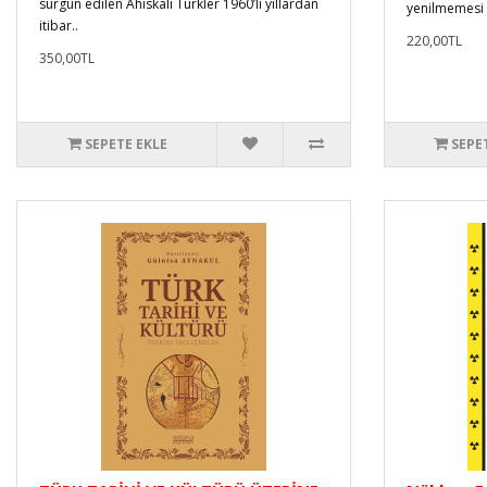
sürgün edilen Ahıskalı Türkler 1960’lı yıllardan
yenilmemesi t
itibar..
220,00TL
350,00TL
SEPETE EKLE
SEPE