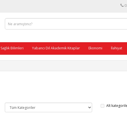
0
Sağlık Bilimleri
Yabancı Dil Akademik Kitaplar
Ekonomi
İlahiyat
Alt kategoril