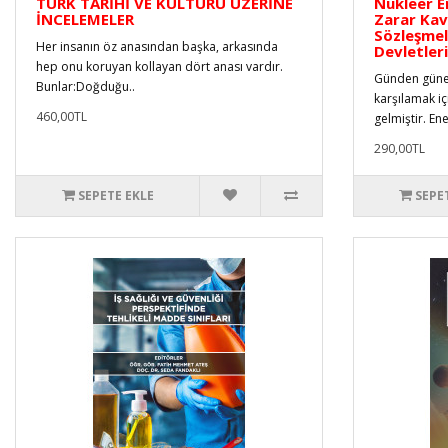
TÜRK TARİHİ VE KÜLTÜRÜ ÜZERİNE
Nükleer E
İNCELEMELER
Zarar Kavr
Sözleşme
Her insanın öz anasından başka, arkasında
Devletler
hep onu koruyan kollayan dört anası vardır.
Günden güne 
Bunlar:Doğduğu..
karşılamak iç
460,00TL
gelmiştir. Ener
290,00TL
SEPETE EKLE
SEPE