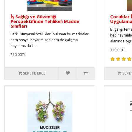
İş Sağlığı ve Güvenliği
Çocuklar İ
Perspektifinde Tehlikeli Madde
Uygulamal
Sınıfları
Bilgeliği tem
Farklı kimyasal özellikleri bulunan bu maddeler
hep hayranlık
hem sosyal hayatımızda hem de çalışma
alanında öğr.
hayatımızda ka..
310,00TL
310,00TL
SEPETE EKLE
SEPE