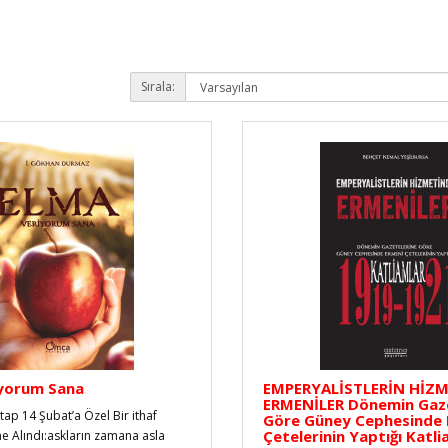
Sırala:
iyorum Sana
EMPERYALİSTLERİN HİZ
ERMENİLER Dönemin Gaze
itap 14 Şubat’a Özel Bir ithaf
Göre Güney Cephesinde 
Çetelerinin Yaptığı Katli
e Alındı:askların zamana asla