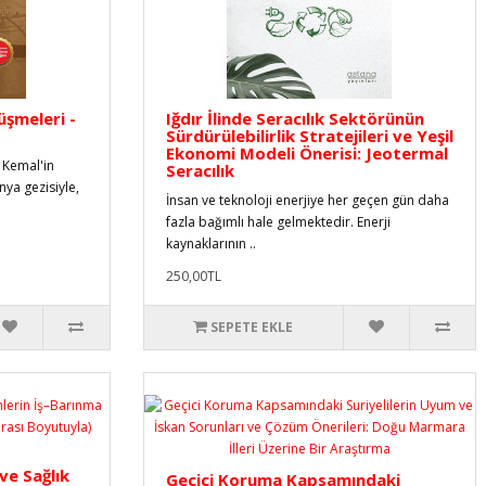
üşmeleri -
Iğdır İlinde Seracılık Sektörünün
Sürdürülebilirlik Stratejileri ve Yeşil
Ekonomi Modeli Önerisi: Jeotermal
 Kemal'in
Seracılık
nya gezisiyle,
İnsan ve teknoloji enerjiye her geçen gün daha
fazla bağımlı hale gelmektedir. Enerji
kaynaklarının ..
250,00TL
SEPETE EKLE
ve Sağlık
Geçici Koruma Kapsamındaki