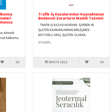
alkınma
Trafik-İş Kazalarından Kaynaklanan
meleri
Bedensel Zararların Maddi Tazmini
 Manisa
- TRAFİK-İŞ KAZASI KAVRAMI- İŞVEREN VE
İŞLETEN KAVRAMLARININ BİRLEŞMESİ-
 ve Ahmetli
MOTORLU ARAÇ İŞLETEN OLARAK..
ımsal kalkınma
310,00TL
SEPETE EKLE