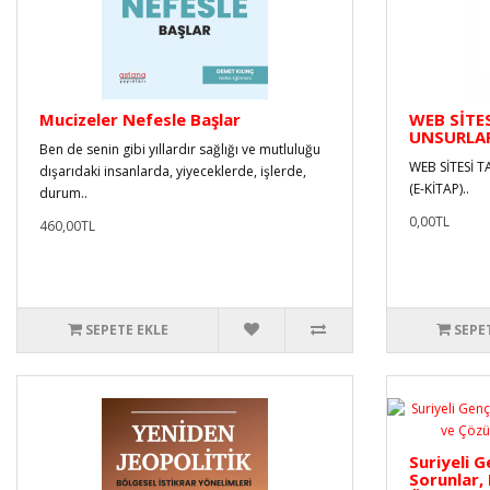
Mucizeler Nefesle Başlar
WEB SİTE
UNSURLAR
Ben de senin gibi yıllardır sağlığı ve mutluluğu
WEB SİTESİ 
dışarıdaki insanlarda, yiyeceklerde, işlerde,
(E-KİTAP)..
durum..
0,00TL
460,00TL
SEPETE EKLE
SEPE
Suriyeli G
Sorunlar,