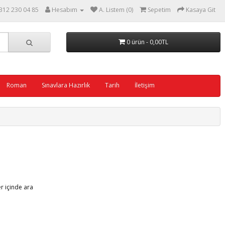
312 230 04 85
Hesabım
A. Listem (0)
Sepetim
Kasaya Git
0 ürün - 0,00TL
Roman
Sınavlara Hazırlık
Tarih
İletişim
er içinde ara