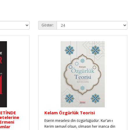
Göster:
METİNDE
Kelam Özgürlük Teorisi
telerine
Eserin meselesi din özgürlüğüdür. Kur’an-ı
Ermeni
amlar
Kerim semavî olsun, olmasın her inanca din