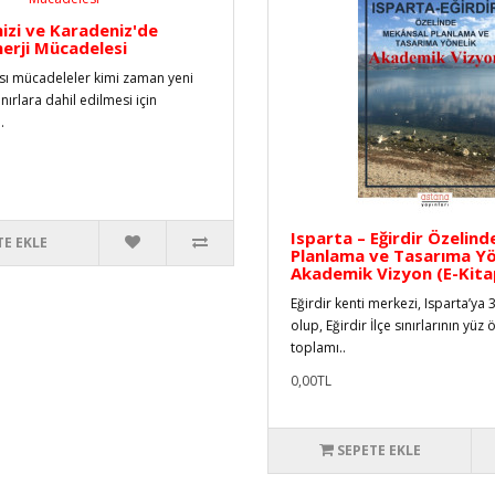
izi ve Karadeniz'de
nerji Mücadelesi
ası mücadeleler kimi zaman yeni
nırlara dahil edilmesi için
.
Isparta – Eğirdir Özelin
TE EKLE
Planlama ve Tasarıma Yö
Akademik Vizyon (E-Kita
Eğirdir kenti merkezi, Isparta’ya 
olup, Eğirdir İlçe sınırlarının yüz
toplamı..
0,00TL
SEPETE EKLE