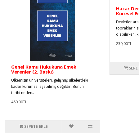
Hazar Den
Küresel E
Devletler ar
toprakların sı
olabilirken, k.
230,00TL
Genel Kamu Hukukuna Emek
SEPE
Verenler (2. Baskı)
Ülkemizin üniversiteleri, gelişmiş ülkelerdeki
kadar kurumsallaşabilmiş değildir. Bunun
tarihi neden..
460,00TL
SEPETE EKLE