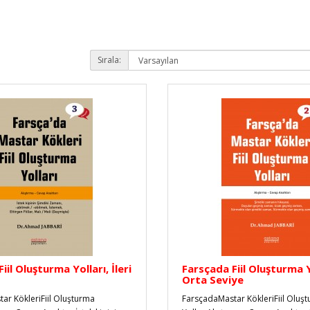
Sırala:
iil Oluşturma Yolları, İleri
Farsçada Fiil Oluşturma Y
Orta Seviye
ar KökleriFiil Oluşturma
FarsçadaMastar KökleriFiil Oluş