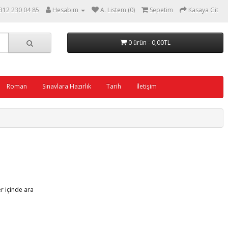
312 230 04 85
Hesabım
A. Listem (0)
Sepetim
Kasaya Git
0 ürün - 0,00TL
Roman
Sınavlara Hazırlık
Tarih
İletişim
er içinde ara