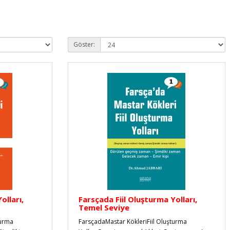
Göster:
olları,
Farsçada Fiil Oluşturma Yolları,
Temel Seviye
turma
FarsçadaMastar KökleriFiil Oluşturma