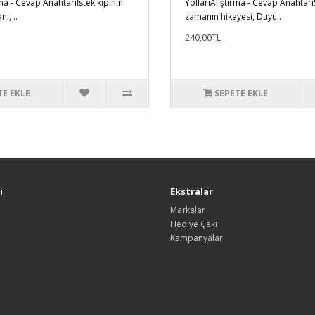
rma - Cevap Anahtarıİstek kipinin
YollarıAlıştırma - Cevap Anahtarı
ı, ..
zamanın hikayesi, Duyu..
240,00TL
TE EKLE
SEPETE EKLE
i
Ekstralar
Markalar
Hediye Çeki
Kampanyalar