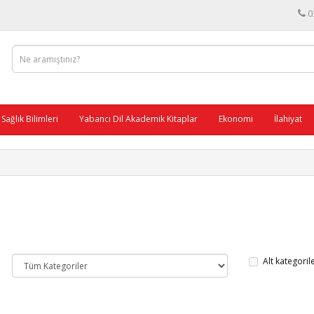
0
Sağlık Bilimleri
Yabancı Dil Akademik Kitaplar
Ekonomi
İlahiyat
Alt kategoril