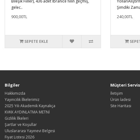
Bileşik Fiiller), 436 adet İbranice fiilin geçmiş,
YollarıAlıştı
gelec..
Şimdiki Zaman
900,00TL
240,00TL
SEPETE EKLE
SEPE
Bilgiler
Müşteri Servis
Hakkımızda
İletişim
Yayıncılık İlkelerimiz
Ürün İadesi
2025 Yılı Akademik Kaynakça
Site Haritası
KVKK AYDINLATMA METNİ
Gizlilik İlkeleri
Şartlar ve Koşullar
Uluslararası Yayınevi Belgesi
Fiyat Listesi 2026