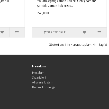
Şimdiki
YollarıGeçmiş zaman kökleri-Geniş zaman/
Şimdiki zaman kökleriGö..
240,00TL
SEPETE EKLE
Gösterilen: 1 ile 4 arası, toplam: 4 (1 Sayfa)
Hesabım
Hesabım
Siparişlerim
Alışveriş Listem
Bülten Aboneliği