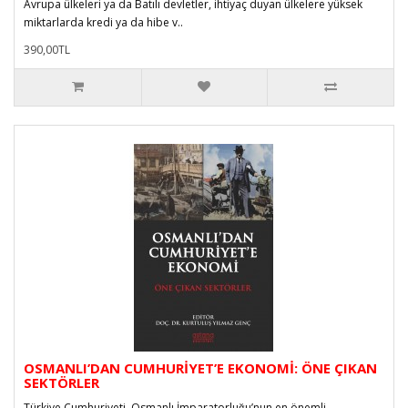
Avrupa ülkeleri ya da Batılı devletler, ihtiyaç duyan ülkelere yüksek
miktarlarda kredi ya da hibe v..
390,00TL
OSMANLI’DAN CUMHURİYET’E EKONOMİ: ÖNE ÇIKAN
SEKTÖRLER
Türkiye Cumhuriyeti, Osmanlı İmparatorluğu’nun en önemli