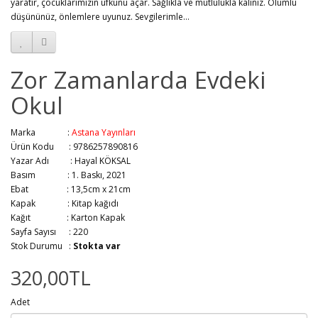
yaratır, çocuklarımızın ufkunu açar. Sağlıkla ve mutlulukla kalınız. Olumlu
düşününüz, önlemlere uyunuz. Sevgilerimle…
Zor Zamanlarda Evdeki
Okul
Marka :
Astana Yayınları
Ürün Kodu : 9786257890816
Yazar Adı :
Hayal KÖKSAL
Basım :
1. Baskı, 2021
Ebat :
13,5cm x 21cm
Kapak :
Kitap kağıdı
Kağıt :
Karton Kapak
Sayfa Sayısı :
220
Stok Durumu :
Stokta var
320,00TL
Adet