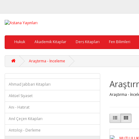
Hukuk
Akademik Kitaplar
Ders Kitapları
Fen Bilimleri
Araştırma - İnceleme
Araştır
Ahmad Jabbari Kitapları
Araştırma - İnce
Aktüel Siyaset
Anı - Hatırat
Anıl Çeçen Kitapları
Antoloji - Derleme