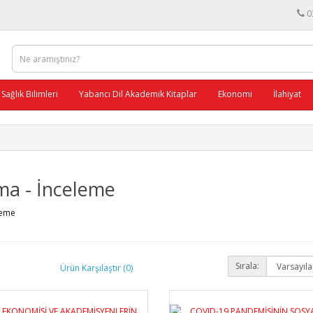
0
Sağlık Bilimleri
Yabancı Dil Akademik Kitaplar
Ekonomi
İlahiyat
ma - İnceleme
leme
Sırala:
Ürün Karşılaştır (0)