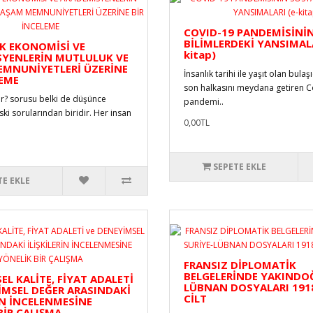
COVID-19 PANDEMİSİNİ
BİLİMLERDEKİ YANSIMALA
K EKONOMİSİ VE
kitap)
YENLERİN MUTLULUK VE
MNUNİYETLERİ ÜZERİNE
İnsanlık tarihi ile yaşıt olan bulaşı
LEME
son halkasını meydana getiren C
ir? sorusu belki de düşünce
pandemi..
eski sorularından biridir. Her insan
0,00TL
SEPETE EKLE
TE EKLE
FRANSIZ DİPLOMATİK
BELGELERİNDE YAKINDOĞ
EL KALİTE, FİYAT ADALETİ
LÜBNAN DOSYALARI 1918
İMSEL DEĞER ARASINDAKİ
CİLT
İN İNCELENMESİNE
BİR ÇALIŞMA