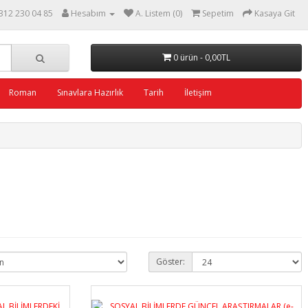
312 230 04 85
Hesabım
A. Listem (0)
Sepetim
Kasaya Git
0 ürün - 0,00TL
Roman
Sınavlara Hazırlık
Tarih
İletişim
Göster: