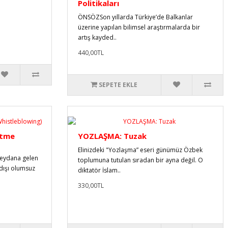
Politikaları
ÖNSÖZSon yıllarda Türkiye’de Balkanlar
üzerine yapılan bilimsel araştırmalarda bir
artış kayded..
440,00TL
SEPETE EKLE
Etme
YOZLAŞMA: Tuzak
Elinizdeki "Yozlaşma” eseri günümüz Özbek
meydana gelen
toplumuna tutulan sıradan bir ayna değil. O
dışı olumsuz
diktatör İslam..
330,00TL