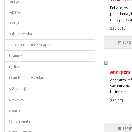
Farsça
Felsefe, psiko
Felsefe
pazarlama gib
deneyim kavr
Hikaye
330,00TL
Hukuk Kitapları
SEPE
İ. Gökhan Durmaz Kitapları
İbranice
İngilizce
Anarşizm
İnsan Hakları Hukuku
Anarşizm, “ef
savunmaktadı
İş Güvenliği
biçimlerini ..
İş Hukuku
220,00TL
İşletme
Kamu Yönetimi
SEPE