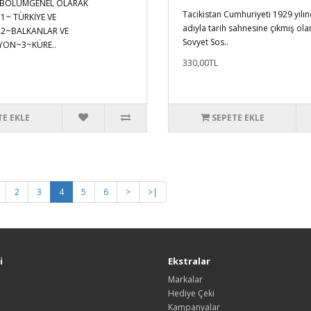
I:BÖLÜMGENEL OLARAK
Tacikistan Cumhuriyeti 1929 yılın
~ TÜRKİYE VE
adıyla tarih sahnesine çıkmış ola
2~BALKANLAR VE
Sovyet Sos..
YON~3~KÜRE..
330,00TL
TE EKLE
SEPETE EKLE
2
3
4
5
6
>
>|
i
Ekstralar
Markalar
Hediye Çeki
Kampanyalar