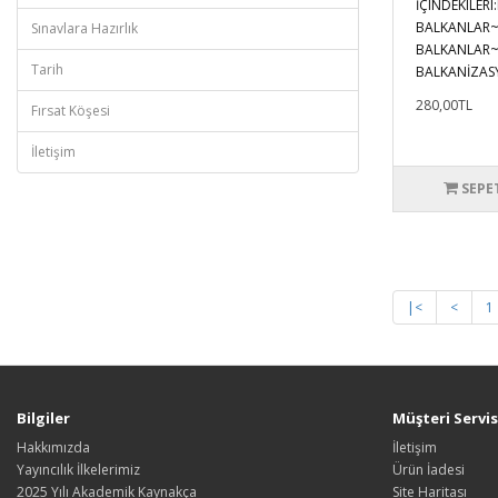
İÇINDEKILER
BALKANLAR~1
Sınavlara Hazırlık
BALKANLAR~
Tarih
BALKANİZAS
280,00TL
Fırsat Köşesi
İletişim
SEPE
|<
<
1
Bilgiler
Müşteri Servis
Hakkımızda
İletişim
Yayıncılık İlkelerimiz
Ürün İadesi
2025 Yılı Akademik Kaynakça
Site Haritası