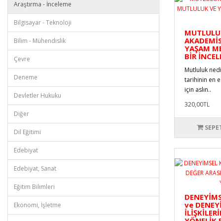
Araştırma - İnceleme
Bilgisayar - Teknoloji
MUTLULU
AKADEMİS
Bilim - Mühendislik
YAŞAM ME
BİR İNCE
Çevre
Mutluluk ned
Deneme
tarihinin en 
için aslın..
Devletler Hukuku
320,00TL
Diğer
SEPE
Dil Eğitimi
Edebiyat
Edebiyat, Sanat
Eğitim Bilimleri
DENEYİMS
ve DENEY
Ekonomi, İşletme
İLİŞKİLER
YÖNELİK 