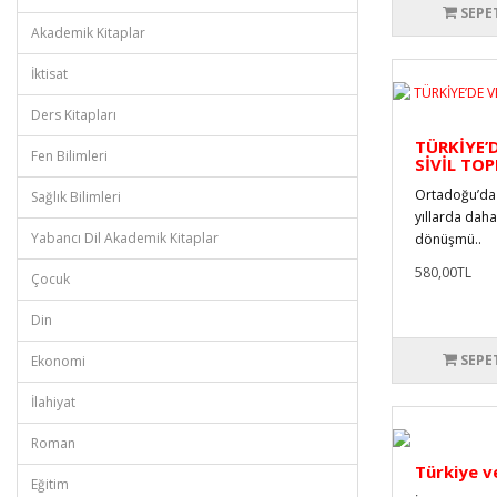
SEPE
Akademik Kitaplar
İktisat
Ders Kitapları
TÜRKİYE’
Fen Bilimleri
SİVİL TO
Ortadoğu’da 
Sağlık Bilimleri
yıllarda daha
Yabancı Dil Akademik Kitaplar
dönüşmü..
580,00TL
Çocuk
Din
SEPE
Ekonomi
İlahiyat
Roman
Türkiye v
Eğitim