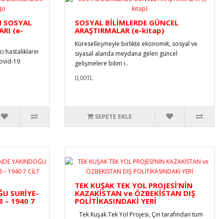
N SOSYAL
SOSYAL BİLİMLERDE GÜNCEL
RI (e-
ARAŞTIRMALAR (e-kitap)
Küreselleşmeyle birlikte ekonomik, sosyal ve
cı hastalıkların
siyasal alanda meydana gelen güncel
ovid-19
gelişmelere bilim i..
0,00TL
SEPETE EKLE
TEK KUŞAK TEK YOL PROJESİ’NİN
U SURİYE-
KAZAKİSTAN ve ÖZBEKİSTAN DIŞ
 – 1940 7
POLİTİKASINDAKİ YERİ
Tek Kuşak Tek Yol Projesi, Çin tarafından tüm