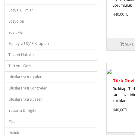
Sorumluluk..
Sosyal Bilimler
440,00TL
Sosyoloji
Sözlükler
Sümeyra UÇAR Kitapları
SEPE
Ticaret Hukuku
Turizm - Gezi
Uluslararası İlişkiler
Türk Devl
Uluslararası Kongreler
Bu kitap, Tür
tarihi özetidi
Uluslararası Siyaset
çıktıkları ..
640,00TL
Yabancı Dil Eğitimi
Ziraat
Hukuk