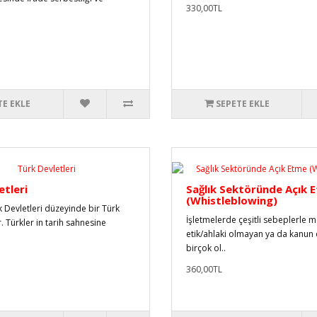
330,00TL
TE EKLE
SEPETE EKLE
etleri
Sağlık Sektöründe Açık 
(Whistleblowing)
k Devletleri düzeyinde bir Türk
İşletmelerde çeşitli sebeplerle 
r. Türkler in tarih sahnesine
etik/ahlaki olmayan ya da kanun 
birçok ol..
360,00TL