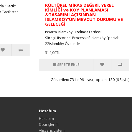
KÜLTÜREL MİRAS DEĞERİ, YEREL
da "Tacik”
KİMLİĞİ ve KÖY PLANLAMASI
n Tacikistan
&TASARIMI AÇISINDAN
İSLAMKÖY’ÜN MEVCUT DURUMU VE
GELECEĞİ
Isparta İslamköy ÖzelindeTarihsel
Süreç(Historical Process of Islamköy Special1-
22İslamköy Özelinde ..
314,00TL
SEPETE EKLE
Gösterilen: 73 ile 96 arası, toplam: 130 (6 Sayfa)
Hesabım
Hesabım
Siparişlerim
Alışveriş Listem