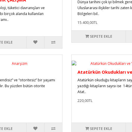
Dünya tarihini çok iyi bilmek gere
loji, tüketici davranışları ve
Uluslararası ilişkiler tarihi zate
i birçok alanda kullanılan
Bölgeleri bil..
amı..
15.400,00TL
SEPETE EKLE
TE EKLE
Atatürkün Okudukları ve
endisiz” ve “otoritesiz” bir yaşamı
Atatürkün okuduğu kitapların say
r. Bu yüzden bütün otorite
yazdığı kitapların sayısı ise 14tü
Atat..
220,00TL
TE EKLE
SEPETE EKLE