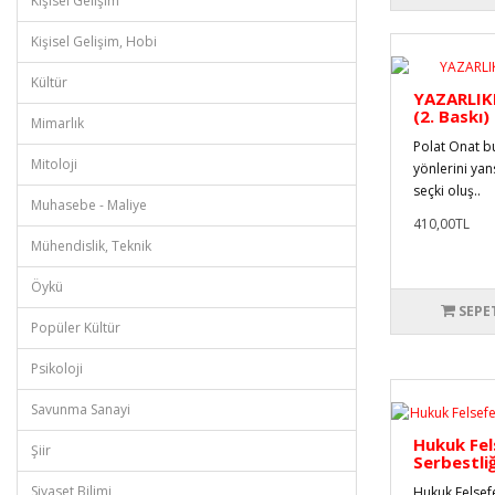
Kişisel Gelişim
Kişisel Gelişim, Hobi
Kültür
YAZARLIKL
(2. Baskı)
Mimarlık
Polat Onat bu
Mitoloji
yönlerini yans
seçki oluş..
Muhasebe - Maliye
410,00TL
Mühendislik, Teknik
Öykü
SEPE
Popüler Kültür
Psikoloji
Savunma Sanayi
Hukuk Fel
Şiir
Serbestli
Siyaset Bilimi
Hukuk Felsefe