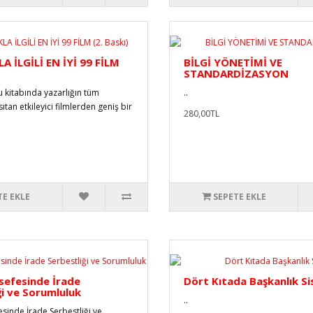
A İLGİLİ EN İYİ 99 FİLM
BİLGİ YÖNETİMİ VE
STANDARDİZASYON
 kitabında yazarlığın tüm
..
ıtan etkileyici filmlerden geniş bir
280,00TL
TE EKLE
SEPETE EKLE
sefesinde İrade
Dört Kıtada Başkanlık S
ği ve Sorumluluk
..
sinde İrade Serbestliği ve