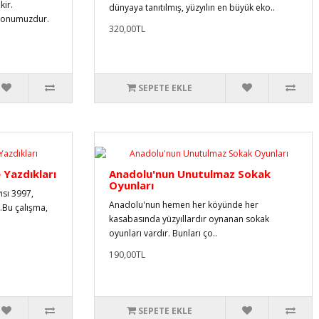
kir.
dünyaya tanıtılmış, yüzyılın en büyük eko..
n konumuzdur.
320,00TL
SEPETE EKLE
 Yazdıkları
Anadolu'nun Unutulmaz Sokak
Oyunları
ısı 3997,
Anadolu'nun hemen her köyünde her
r.Bu çalışma,
kasabasında yüzyıllardır oynanan sokak
oyunları vardır. Bunları ço..
190,00TL
SEPETE EKLE