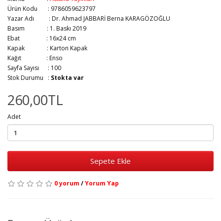
Ürün Kodu : 9786059623797
Yazar Adı :
Dr. Ahmad JABBARİ Berna KARAGÖZOĞLU
Basım :
1. Baskı 2019
Ebat :
16x24 cm
Kapak :
Karton Kapak
Kağıt :
Enso
Sayfa Sayısı :
100
Stok Durumu :
Stokta var
260,00TL
Adet
Sepete Ekle
0 yorum
/
Yorum Yap