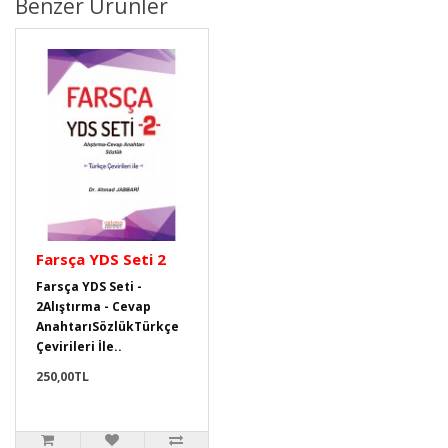
Benzer Ürünler
Farsça YDS Seti 2
Farsça YDS Seti -
2Alıştırma - Cevap
AnahtarıSözlükTürkçe
Çevirileri İle..
250,00TL