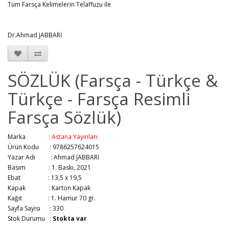
Tüm Farsça Kelimelerin Telaffuzu ile
Dr.Ahmad JABBARİ
SÖZLÜK (Farsça - Türkçe &
Türkçe - Farsça Resimli
Farsça Sözlük)
Marka :
Astana Yayınları
Ürün Kodu : 9786257624015
Yazar Adı :
Ahmad JABBARİ
Basım :
1. Baskı, 2021
Ebat :
13,5 x 19,5
Kapak :
Karton Kapak
Kağıt :
1. Hamur 70 gr.
Sayfa Sayısı :
330
Stok Durumu :
Stokta var