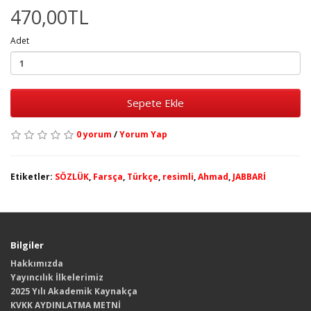
470,00TL
Adet
Sepete Ekle
0 yorum
/
Yorum Yap
Etiketler:
SÖZLÜK
,
Farsça
,
Türkçe
,
resimli
,
Ahmad
,
JABBARİ
Bilgiler
Hakkımızda
Yayıncılık İlkelerimiz
2025 Yılı Akademik Kaynakça
KVKK AYDINLATMA METNİ