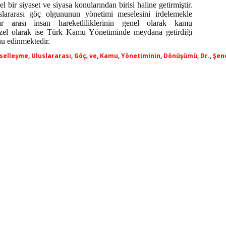
l bir siyaset ve siyasa konularından birisi haline getirmiştir.
slararası göç olgununun yönetimi meselesini irdelemekle
rlar arası insan hareketliliklerinin genel olarak kamu
zel olarak ise Türk Kamu Yönetiminde meydana getirdiği
nu edinmektedir.
selleşme
,
Uluslararası
,
Göç
,
ve
,
Kamu
,
Yönetiminin
,
Dönüşümü
,
Dr.
,
Şen