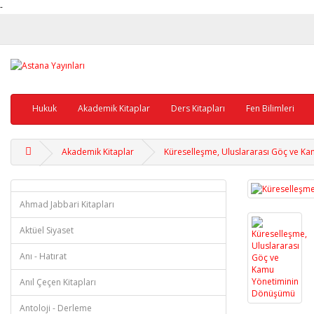
-
Hukuk
Akademik Kitaplar
Ders Kitapları
Fen Bilimleri
Akademik Kitaplar
Küreselleşme, Uluslararası Göç ve 
Ahmad Jabbari Kitapları
Aktüel Siyaset
Anı - Hatırat
Anıl Çeçen Kitapları
Antoloji - Derleme