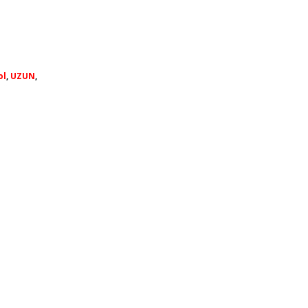
ol
,
UZUN
,