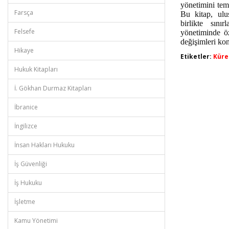
yönetimini teme
Farsça
Bu kitap, ulu
birlikte sını
Felsefe
yönetiminde ö
değişimleri ko
Hikaye
Etiketler:
Küre
Hukuk Kitapları
İ. Gökhan Durmaz Kitapları
İbranice
İngilizce
İnsan Hakları Hukuku
İş Güvenliği
İş Hukuku
İşletme
Kamu Yönetimi