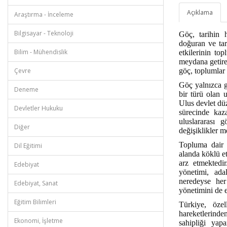
Açıklama
Araştırma - İnceleme
Bilgisayar - Teknoloji
Göç, tarihin 
doğuran ve tar
Bilim - Mühendislik
etkilerinin to
meydana getire
Çevre
göç, toplumlar 
Göç yalnızca g
Deneme
bir türü olan u
Ulus devlet düz
Devletler Hukuku
sürecinde kaz
uluslararası 
Diğer
değişiklikler m
Topluma dair 
Dil Eğitimi
alanda köklü et
arz etmektedi
Edebiyat
yönetimi, ada
neredeyse her
Edebiyat, Sanat
yönetimini de 
Eğitim Bilimleri
Türkiye, öze
hareketlerinde
Ekonomi, İşletme
sahipliği ya