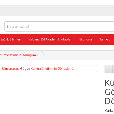
Sağlık Bilimleri
Yabancı Dil Akademik Kitaplar
Ekonomi
İlahiyat
Kamu Yönetiminin Dönüşümü
Kü
Gö
D
Mar