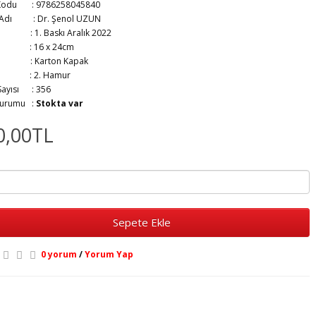
Kodu : 9786258045840
r Adı :
Dr. Şenol UZUN
ım :
1. Baskı Aralık 2022
at :
16 x 24cm
ak :
Karton Kapak
ıt :
2. Hamur
 Sayısı :
356
Durumu :
Stokta var
0,00TL
Sepete Ekle
0 yorum
/
Yorum Yap