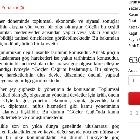
Ürün 
Yorumlar (0)
Yaza
Bas
Eb
her döneminde toplumsal, ekonomik ve siyasal sonuçlar
ihin akışına yön veren bir olgu olmuştur. Göçün bu çeşitli
Kap
plumlar, medeniyetler açısından yapıcı veya yıkıcı sonuçlar
Kağ
bildiği tarihsel örneklerden görülebilmektedir. Bu bakımdan
Sayfa
için dönüştürücü bir kuvvettir.
Stok 
ünümüzün değil insanlık tarihinin konusudur. Ancak göçün
63
luslararası göç hareketleri ise yakın tarihimizin konusudur.
eninin bir neticesi olan uluslararası göç olgusu küreselleşme
andığı ivmeyle “Göçler Çağı”nı başlatmıştır. Bu süreçte,
Adet
göç hareketlerinin ulus devlet düzeninde önemli yapısal
eydana getirdiği görülmektedir.
her şey şüphesiz ki yönetimin de konusudur. Toplumsal
kileri olan göç olgusunun yönetimi devletler için kritik önem
r. Öyle ki göç yönetimi ekonomi, sağlık, güvenlik, kent
let, diplomasi, nüfus hizmetleri gibi kamu yönetiminin
 alanıyla ilişkilidir. Bu durum “Göçler Çağı”nda kamu
etkilemekte ve dönüştürmektedir.
llikle son on yılda dünya genelinde uluslararası göç
n en fazla etkilenen ve kayda değer sayıda göçmen nüfusa ev
pan bir ülke konumundadır. Bu durum Türkiye’de göç