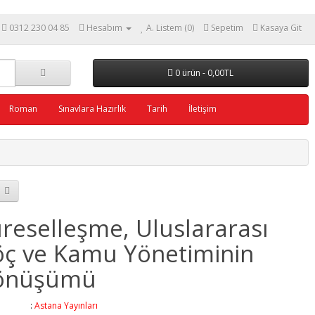
0312 230 04 85
Hesabım
A. Listem (0)
Sepetim
Kasaya Git
0 ürün - 0,00TL
Roman
Sınavlara Hazırlık
Tarih
İletişim
reselleşme, Uluslararası
ç ve Kamu Yönetiminin
önüşümü
ka :
Astana Yayınları