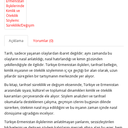
Açıklama
Yorumlar (0)
Tarih, sadece yaşanan olaylardan ibaret değildir; aynı zamanda bu
olayların nasıl anlatıldığı, nasıl hatırlandığı ve kimin gözünden
şekillendiğiyle de ilgilidir. Türkiye-Ermenistan ilişkileri, tarihsel belleğin,
kimlik inşasının ve ötekilik söyleminin iç içe geçtiği bir alan olarak, uzun
yıllardır süregelen bir tartışmanın merkezinde yer alıyor.
Bu kitap, tarihsel süreklilik ve değişim ekseninde, Türkiye ve Ermenistan
arasındaki siyasi, kültürel ve toplumsal dinamikleri kimlik ve ötekilik
kavramları çerçevesinde ele alıyor. Söylem analizleri ve tarihsel
okumalarla desteklenen çalışma, geçmişin izlerini bugünün dilinde
sürerken, ötekinin nasıl inşa edildiğini ve bu inşanın zaman içinde nasıl
dönüşüme uğradığını inceliyor.
Türkiye-Ermenistan ilişkilerinin anlatılmayan yanlarını, sessizleştirilen
hikâyelerini ve değişen söylem kalıplarını mercek altına alan bu eser, hem