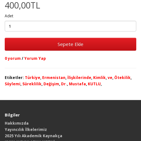
400,00TL
Adet
Sepete Ekle
0 yorum
/
Yorum Yap
Etiketler:
Türkiye
,
Ermenistan
,
İlişkilerinde
,
Kimlik
,
ve
,
Ötekilik
,
Söylemi
,
Süreklilik
,
Değişim
,
Dr.
,
Mustafa
,
KUTLU
,
Bilgiler
Hakkımızda
Yayıncılık İlkelerimiz
2025 Yılı Akademik Kaynakça