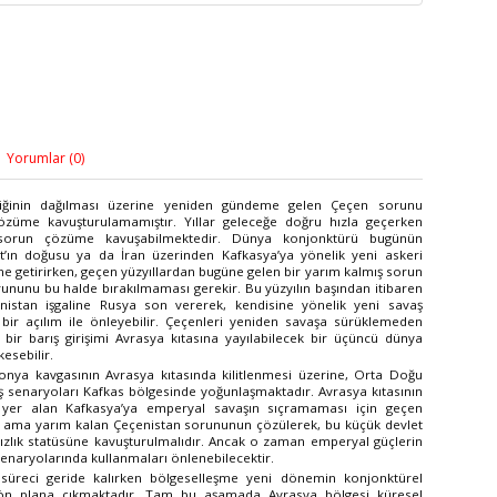
Yorumlar (0)
rliğinin dağılması üzerine yeniden gündeme gelen Çeçen sorunu
züme kavuşturulamamıştır. Yıllar geleceğe doğru hızla geçerken
 sorun çözüme kavuşabilmektedir. Dünya konjonktürü bugünün
at’ın doğusu ya da İran üzerinden Kafkasya’ya yönelik yeni askeri
e getirirken, geçen yüzyıllardan bugüne gelen bir yarım kalmış sorun
ununu bu halde bırakılmaması gerekir. Bu yüzyılın başından itibaren
nistan işgaline Rusya son vererek, kendisine yönelik yeni savaş
çı bir açılım ile önleyebilir. Çeçenleri yeniden savaşa sürüklemeden
 bir barış girişimi Avrasya kıtasına yayılabilecek bir üçüncü dünya
esebilir.
ya kavgasının Avrasya kıtasında kilitlenmesi üzerine, Orta Doğu
 senaryoları Kafkas bölgesinde yoğunlaşmaktadır. Avrasya kıtasının
 yer alan Kafkasya’ya emperyal savaşın sıçramaması için geçen
ama yarım kalan Çeçenistan sorununun çözülerek, bu küçük devlet
sızlık statüsüne kavuşturulmalıdır. Ancak o zaman emperyal güçlerin
senaryolarında kullanmaları önlenebilecektir.
süreci geride kalırken bölgeselleşme yeni dönemin konjonktürel
 ön plana çıkmaktadır. Tam bu aşamada Avrasya bölgesi küresel