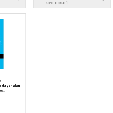
SEPETE EKLE
n
 da yer alan
im..