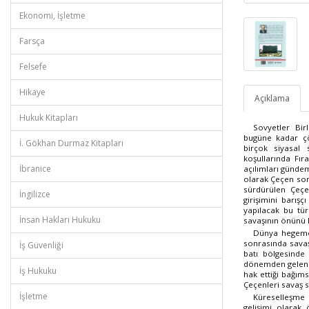
Ekonomi, İşletme
Farsça
Felsefe
Hikaye
Açıklama
Hukuk Kitapları
Sovyetler Bi
bugüne kadar çö
İ. Gökhan Durmaz Kitapları
birçok siyasal
koşullarında Fır
İbranice
açılımları gündem
olarak Çeçen sor
sürdürülen Çeçe
İngilizce
girişimini barış
yapılacak bu tür
İnsan Hakları Hukuku
savaşının önünü k
Dünya hegemon
sonrasında savaş
İş Güvenliği
batı bölgesinde
dönemden gelen 
İş Hukuku
hak ettiği bağım
Çeçenleri savaş 
İşletme
Küreselleşme 
gelişimi olarak