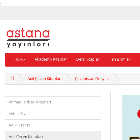
-
Hukuk
Akademik Kitaplar
Ders Kitapları
Fen Bilimleri
Anıl Çeçen Kitapları
Çeçenistan Dosyası
Ahmad Jabbari Kitapları
Aktüel Siyaset
Anı - Hatırat
Anıl Çeçen Kitapları