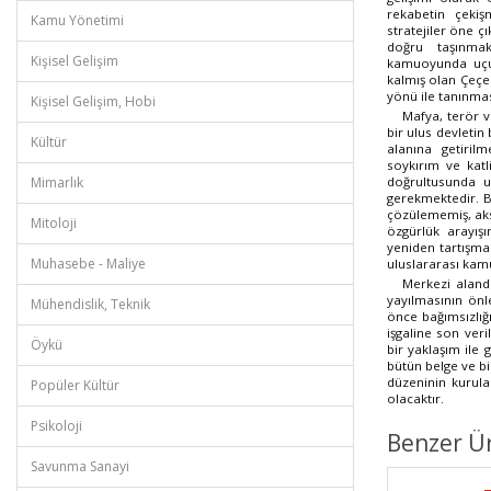
rekabetin çekiş
Kamu Yönetimi
stratejiler öne ç
doğru taşınmak
Kişisel Gelişim
kamuoyunda uçuş
kalmış olan Çeçe
yönü ile tanınma
Kişisel Gelişim, Hobi
Mafya, terör v
bir ulus devletin 
Kültür
alanına getiril
soykırım ve katl
doğrultusunda u
Mimarlık
gerekmektedir. B
çözülememiş, aksi
Mitoloji
özgürlük arayış
yeniden tartışma
Muhasebe - Maliye
uluslararası ka
Merkezi aland
yayılmasının ön
Mühendislik, Teknik
önce bağımsızlığ
işgaline son veri
Öykü
bir yaklaşım ile
bütün belge ve bi
düzeninin kurul
Popüler Kültür
olacaktır.
Psikoloji
Benzer Ü
Savunma Sanayi