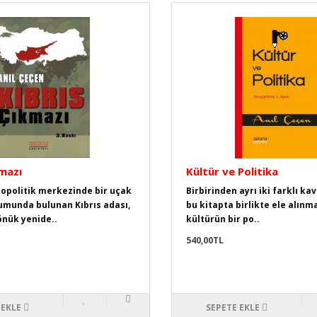
kmazı
Kültür ve Politika
opolitik merkezinde bir uçak
Birbirinden ayrı iki farklı ka
umunda bulunan Kıbrıs adası,
bu kitapta birlikte ele alınm
nük yenide..
kültürün bir po..
540,00TL
 EKLE
SEPETE EKLE