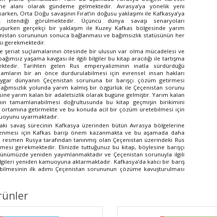
me alanı olarak gündeme gelmektedir. Avrasya’ya yönelik yeni
ıkarken, Orta Doğu savaşının Fırat’ın doğusu yaklaşımı ile Kafkasya’ya
 istendiği görülmektedir. Üçüncü dünya savaşı senaryoları
urken gerçekçi bir yaklaşım ile Kuzey Kafkas bölgesinde yarım
nistan sorununun sonuca bağlanması ve bağımsızlık statüsünün her
sı gerekmektedir.
e şeriat suçlamalarının ötesinde bir ulusun var olma mücadelesi ve
bağımsız yaşama kavgası ile ilgili bilgiler bu kitap aracılığı ile tartışma
mektedir. Tarihten gelen Rus emperyalizminin inatla sürdürdüğü
iamların bir an önce durdurulabilmesi için evrensel insan hakları
ygar dünyanın Çeçenistan sorununa bir barışçı çözüm getirmesi
ağımsızlık yolunda yarım kalmış bir özgürlük ile Çeçenistan sorunu
ne yarım kalan bir adaletsizlik olarak bugüne gelmiştir. Yarım kalan
ının tamamlanabilmesi doğrultusunda bu kitap geçmişin birikimini
 ortamına getirmekte ve bu konuda acil bir çözüm üretebilmesi için
muoyunu uyarmaktadır.
aki savaş sürecinin Kafkasya üzerinden bütün Avrasya bölgelerine
lenmesi için Kafkas barışı önem kazanmakta ve bu aşamada daha
ı resmen Rusya tarafından tanınmış olan Çeçenistan üzerindeki Rus
lmesi gerekmektedir. Elinizde tuttuğunuz bu kitap, böylesine barışçı
 günümüzde yeniden yayımlanmaktadır ve Çeçenistan sorunuyla ilgili
lgileri yeniden kamuoyuna aktarmaktadır. Kafkasya’da kalıcı bir barış
abilmesinin ilk adımı Çeçenistan sorununun çözüme kavuşturulması
rünler