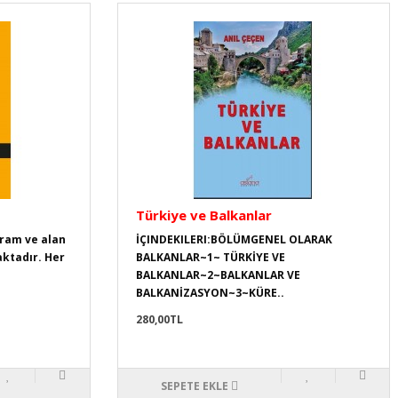
Türkiye ve Balkanlar
vram ve alan
İÇINDEKILERI:BÖLÜMGENEL OLARAK
aktadır. Her
BALKANLAR~1~ TÜRKİYE VE
BALKANLAR~2~BALKANLAR VE
BALKANİZASYON~3~KÜRE..
280,00TL
SEPETE EKLE