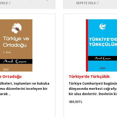
 EKLE
SEPETE EKLE
e Ortadoğu
Türkiye’de Türkçülük
 ülkeleri, toplumları ve hukuka
Türkiye Cumhuriyeti bugünü
u düzenlerini inceleyen bir
dünyasında merkezi coğrafya
larak ..
bir ulus devlettir. Devletin k
480,00TL