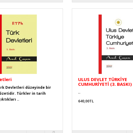
etleri
ULUS DEVLET TÜRKİYE
CUMHURİYETİ (3. BASKI)
ürk Devletleri düzeyinde bir
..
özetidir. Türkler in tarih
ktıkları ..
640,00TL