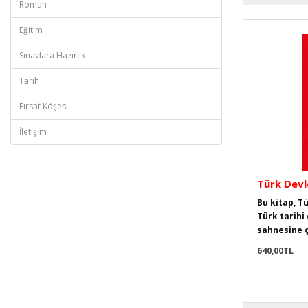
Roman
Eğitim
Sınavlara Hazırlık
Tarih
Fırsat Köşesi
İletişim
Türk Devl
Bu kitap, T
Türk tarihi 
sahnesine çı
640,00TL