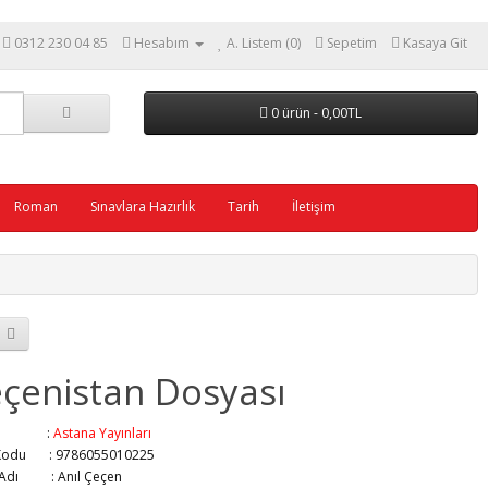
0312 230 04 85
Hesabım
A. Listem (0)
Sepetim
Kasaya Git
0 ürün - 0,00TL
Roman
Sınavlara Hazırlık
Tarih
İletişim
çenistan Dosyası
ka :
Astana Yayınları
Kodu : 9786055010225
r Adı :
Anıl Çeçen