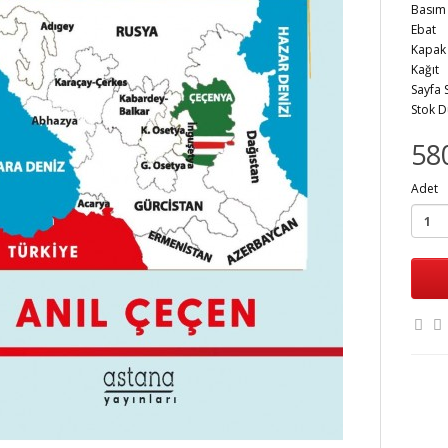
Bas
Eb
Kap
Kağ
Sayfa
Stok 
58
Adet