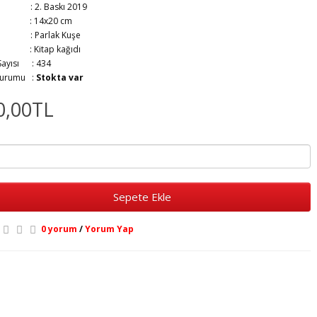
ım :
2. Baskı 2019
at :
14x20 cm
ak :
Parlak Kuşe
ıt :
Kitap kağıdı
 Sayısı :
434
Durumu :
Stokta var
0,00TL
Sepete Ekle
0 yorum
/
Yorum Yap