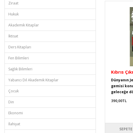
Ziraat
Hukuk
Akademik Kitaplar
İktisat
Ders Kitapları
Fen Bilimleri
Sağlık Bilimleri
Kıbrıs Çı
Yabancı Dil Akademik Kitaplar
Dünyanın Je
gemisi kon
Çocuk
geleceğe dö
390,00TL
Din
Ekonomi
İlahiyat
SEPETE