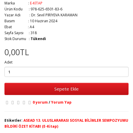
Marka :
E-KİTAP
Ürün Kodu : 978-625-6501-83-6
Yazar Adı :
Dr. Sevil PİRİYEVA KARAMAN
Basım :
10 Haziran 2024
Ebat :
A4
Sayfa Sayısı :
318
Stok Durumu :
Tükendi
0,00TL
Adet
Sepete Ekle
0 yorum
/
Yorum Yap
Etiketler:
ASEAD 13. ULUSLARARASI SOSYAL BİLİMLER SEMPOZYUMU
BİLDİRİ ÖZET KİTABI (E-Kitap)