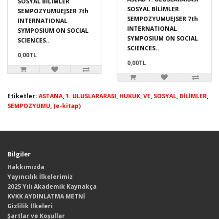
SOSYAL BİLİMLER
SOSYAL BİLİMLER
SEMPOZYUMUEJSER 7th
SEMPOZYUMUEJSER 7th
INTERNATIONAL
INTERNATIONAL
SYMPOSIUM ON SOCIAL
SYMPOSIUM ON SOCIAL
SCIENCES..
SCIENCES..
0,00TL
0,00TL
Etiketler:
ASTANA
,
1. ULUSLARARASI
,
HUKUK
,
VE
,
SOSYAL
,
BİLİMLER
,
SEMPOZYUMU
,
(e-kitap)
Bilgiler
Hakkımızda
Yayıncılık İlkelerimiz
2025 Yılı Akademik Kaynakça
KVKK AYDINLATMA METNİ
Gizlilik İlkeleri
Şartlar ve Koşullar