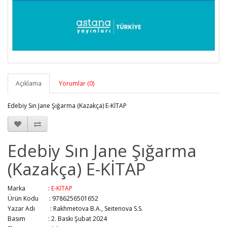
Açıklama
Yorumlar (0)
Edebiy Sın Jane Şığarma (Kazakça) E-KİTAP
Edebiy Sın Jane Şığarma
(Kazakça) E-KİTAP
Marka :
E-KİTAP
Ürün Kodu : 9786256501652
Yazar Adı :
Rakhmetova B.A., Seitenova S.S.
Basım :
2. Baskı Şubat 2024