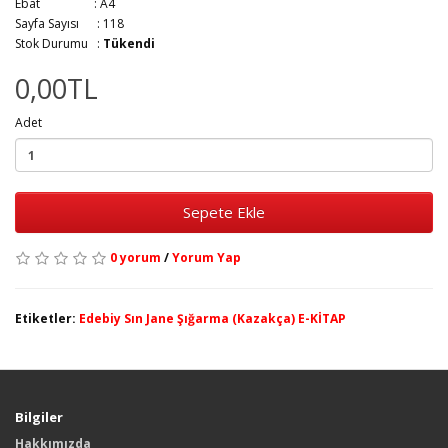
Ebat :
A4
Sayfa Sayısı :
118
Stok Durumu :
Tükendi
0,00TL
Adet
Sepete Ekle
0 yorum
/
Yorum Yap
Etiketler:
Edebiy Sın Jane Şığarma (Kazakça) E-KİTAP
Bilgiler
Hakkımızda