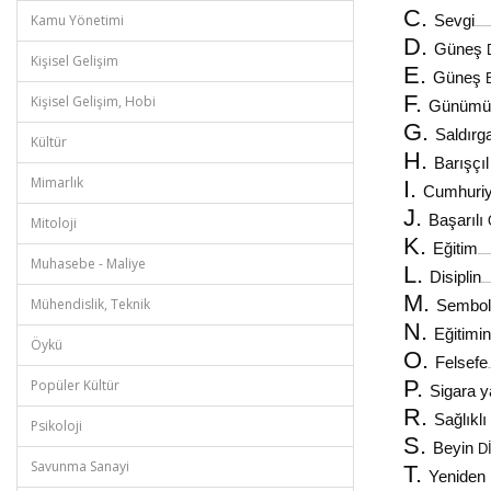
C.
Kamu Yönetimi
Sevgi
...............
D.
Güneş
Kişisel Gelişim
E.
Güneş
F.
Kişisel Gelişim, Hobi
Günümü
G.
Saldırg
Kültür
H.
Barışçı
Mimarlık
I.
Cumhuriy
J.
Başarılı
Mitoloji
K.
Eğitim
............
Muhasebe - Maliye
L.
Disiplin
.........
M.
Mühendislik, Teknik
Sembol
N.
Eğitimi
Öykü
O.
Felsefe
...
P.
Popüler Kültür
Sigara 
R.
Sağlıkl
Psikoloji
S.
Beyin
D
Savunma Sanayi
T.
Yeniden