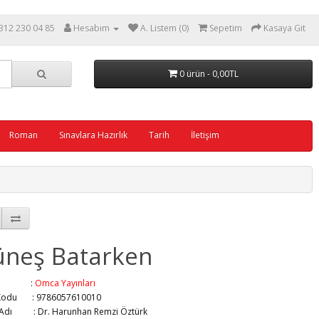
312 230 04 85
Hesabım
A. Listem (0)
Sepetim
Kasaya Git
0 ürün - 0,00TL
Roman
Sınavlara Hazırlık
Tarih
İletişim
neş Batarken
ka :
Omca Yayınları
Kodu : 9786057610010
r Adı :
Dr. Harunhan Remzi Öztürk