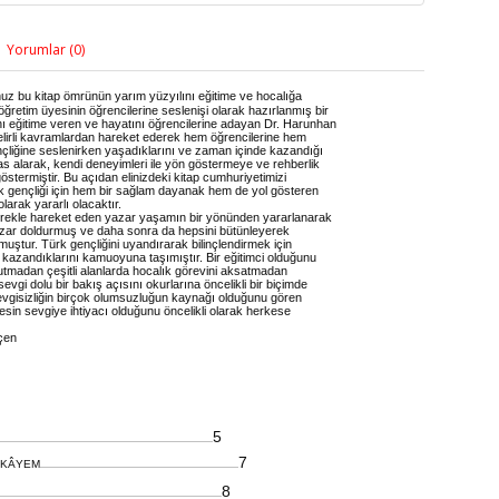
Yorumlar (0)
nuz bu kitap ömrünün yarım yüzyılını eğitime ve hocalığa
öğretim üyesinin öğrencilerine seslenişi olarak hazırlanmış bir
rını eğitime veren ve hayatını öğrencilerine adayan Dr. Harunhan
lirli kavramlardan hareket ederek hem öğrencilerine hem
çliğine seslenirken yaşadıklarını ve zaman içinde kazandığı
esas alarak, kendi deneyimleri ile yön göstermeye ve rehberlik
termiştir. Bu açıdan elinizdeki kitap cumhuriyetimizi
k gençliği için hem bir sağlam dayanak hem de yol gösteren
olarak yararlı olacaktır.
yürekle hareket eden yazar yaşamın bir yönünden yararlanarak
azar doldurmuş ve daha sonra da hepsini bütünleyerek
tur. Türk gençliğini uyandırarak bilinçlendirmek için
kazandıklarını kamuoyuna taşımıştır. Bir eğitimci olduğunu
tmadan çeşitli alanlarda hocalık görevini aksatmadan
vgi dolu bir bakış açısını okurlarına öncelikli bir biçimde
vgisizliğin birçok olumsuzluğun kaynağı olduğunu gören
esin sevgiye ihtiyacı olduğunu öncelikli olarak herkese
eçen
5
...............................................................................................................................................................................................
7
İKÂYEM
..................................................................................................................................................................................
8
.......................................................................................................................................................................................................