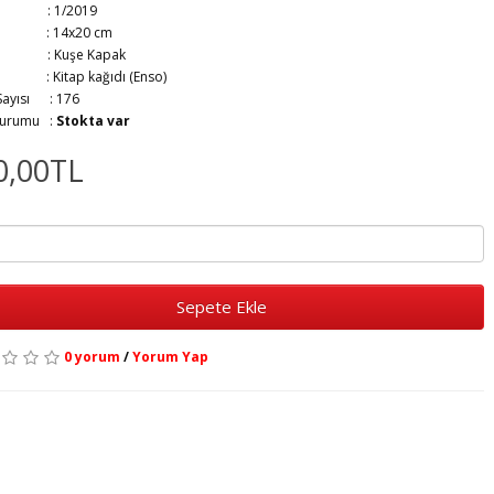
ım :
1/2019
at :
14x20 cm
ak :
Kuşe Kapak
ıt :
Kitap kağıdı (Enso)
 Sayısı :
176
Durumu :
Stokta var
0,00TL
Sepete Ekle
0 yorum
/
Yorum Yap