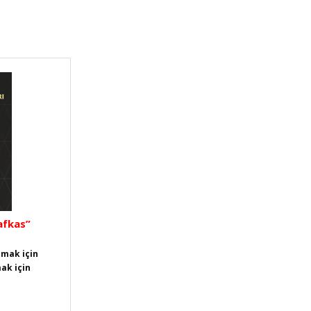
afkas”
tmak için
ak için