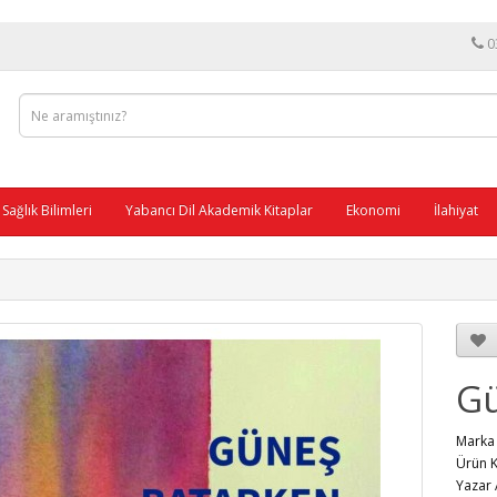
0
Sağlık Bilimleri
Yabancı Dil Akademik Kitaplar
Ekonomi
İlahiyat
Gü
Mar
Ürün 
Yaza