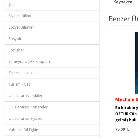
Kaynakça
Şiir
..................
Siyaset Bilimi
Benzer Ü
Sosyal Bilimler
Sosyoloji
Sözlükler
Sümeyra UÇAR Kitapları
Ticaret Hukuku
Turizm - Gezi
Uluslararası İlişkiler
Meçhule G
Uluslararası Kongreler
Bu kitabın
ÖZTÜRK’ün y
Uluslararası Siyaset
gelmiş bulu
75,00TL
Yabancı Dil Eğitimi