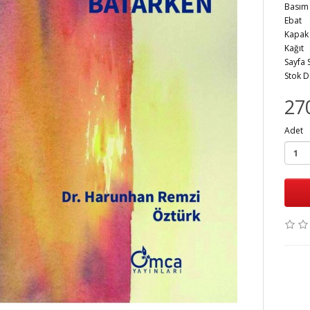
Bas
Eb
Kap
Kağ
Sayfa
Stok 
27
Adet