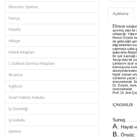
Ekonomi, İşletme
Açıklama
Farsça
Elin
izde tutuğu
Felsefe
ayırmış olan bir 
rehberdir. Yılla
Remzi Öztürk be
Hikaye
de geleceğin gen
bilgi birikimini 
yapmaya çaba gös
Hukuk Kitapları
gelecekte Atatür
bir ışık kaynağı 
Sevgi dolu bir 
İ. Gökhan Durmaz Kitapları
çantasını azar 
kamuoyuna sunmuş
deneyimlerinden 
İbranice
hiçbir zaman unu
sürdüren yazar se
önermektedir. Se
İngilizce
Dr. Öztürk, herk
önermektedir.
Prof. Dr. Anıl Ç
İnsan Hakları Hukuku
İÇİNDEKİLER
İş Güvenliği
Sunuş
İş Hukuku
......................................
A.
Hayat
H
İşletme
B.
Önsöz
.........