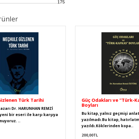
175
.........................................................................................................................................................................................
rünler
izlenen Türk Tarihi
Güç Odakları ve “Türk-K
Boyları
 yazarı Dr. HARUNHAN REMZİ
Bu kitap, yalnız geçmişi anla
eni bir eseri ile karşı karşıya
yazılmadı.Bu kitap, hatırlatm
nuyoruz. ..
yazıldı.Köklerinden kopa..
200,00TL