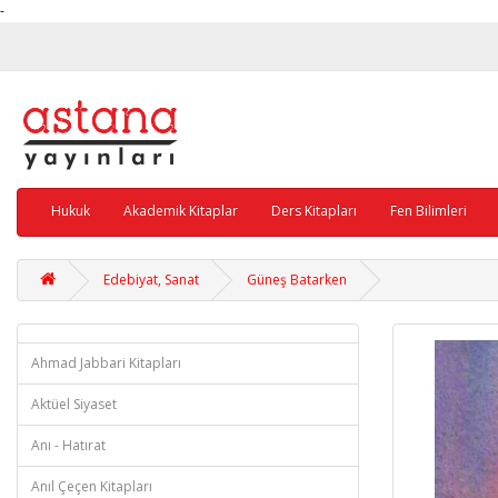
-
Hukuk
Akademik Kitaplar
Ders Kitapları
Fen Bilimleri
Edebiyat, Sanat
Güneş Batarken
Ahmad Jabbari Kitapları
Aktüel Siyaset
Anı - Hatırat
Anıl Çeçen Kitapları