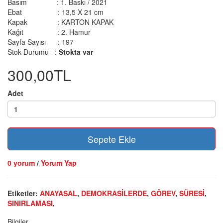
Basım :
1. Baskı / 2021
Ebat :
13,5 X 21 cm
Kapak :
KARTON KAPAK
Kağıt :
2. Hamur
Sayfa Sayısı :
197
Stok Durumu :
Stokta var
300,00TL
Adet
Sepete Ekle
0 yorum
/
Yorum Yap
Etiketler:
ANAYASAL
,
DEMOKRASİLERDE
,
GÖREV
,
SÜRESİ
,
SINIRLAMASI
,
Bilgiler