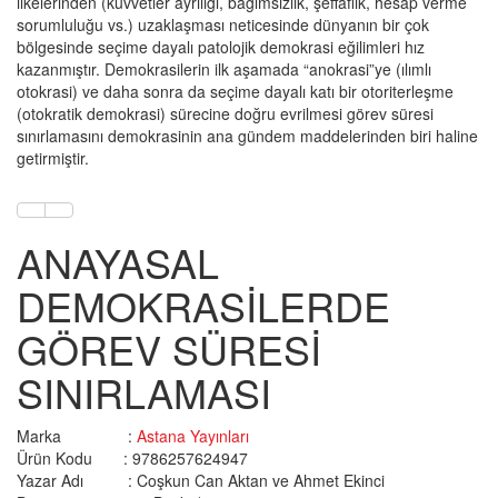
ilkelerinden (kuvvetler ayrılığı, bağımsızlık, şeffaflık, hesap verme
sorumluluğu vs.) uzaklaşması neticesinde dünyanın bir çok
bölgesinde seçime dayalı patolojik demokrasi eğilimleri hız
kazanmıştır. Demokrasilerin ilk aşamada “anokrasi”ye (ılımlı
otokrasi) ve daha sonra da seçime dayalı katı bir otoriterleşme
(otokratik demokrasi) sürecine doğru evrilmesi görev süresi
sınırlamasını demokrasinin ana gündem maddelerinden biri haline
getirmiştir.
ANAYASAL
DEMOKRASİLERDE
GÖREV SÜRESİ
SINIRLAMASI
Marka :
Astana Yayınları
Ürün Kodu : 9786257624947
Yazar Adı :
Coşkun Can Aktan ve Ahmet Ekinci