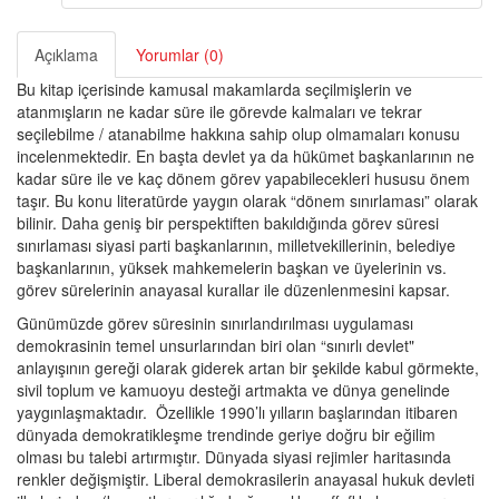
Açıklama
Yorumlar (0)
Bu kitap içerisinde kamusal makamlarda seçilmişlerin ve
atanmışların ne kadar süre ile görevde kalmaları ve tekrar
seçilebilme / atanabilme hakkına sahip olup olmamaları konusu
incelenmektedir. En başta devlet ya da hükümet başkanlarının ne
kadar süre ile ve kaç dönem görev yapabilecekleri hususu önem
taşır. Bu konu literatürde yaygın olarak “dönem sınırlaması” olarak
bilinir. Daha geniş bir perspektiften bakıldığında görev süresi
sınırlaması siyasi parti başkanlarının, milletvekillerinin, belediye
başkanlarının, yüksek mahkemelerin başkan ve üyelerinin vs.
görev sürelerinin anayasal kurallar ile düzenlenmesini kapsar.
Günümüzde görev süresinin sınırlandırılması uygulaması
demokrasinin temel unsurlarından biri olan “sınırlı devlet"
anlayışının gereği olarak giderek artan bir şekilde kabul görmekte,
sivil toplum ve kamuoyu desteği artmakta ve dünya genelinde
yaygınlaşmaktadır. Özellikle 1990’lı yılların başlarından itibaren
dünyada demokratikleşme trendinde geriye doğru bir eğilim
olması bu talebi artırmıştır. Dünyada siyasi rejimler haritasında
renkler değişmiştir. Liberal demokrasilerin anayasal hukuk devleti