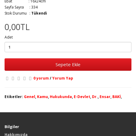
Ebat :
16x24cm
Sayfa Sayısı :
334
Stok Durumu :
Tükendi
0,00TL
Adet
Sepete Ekle
0 yorum
/
Yorum Yap
Etiketler:
Genel
,
Kamu
,
Hukukunda
,
E-Devlet
,
Dr.
,
Ensar
,
BAKİ
,
Bilgiler
Hakkımızda