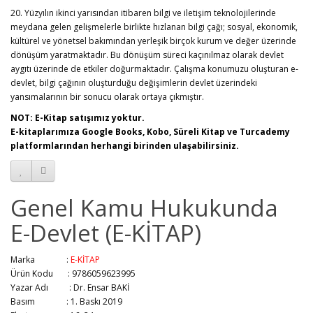
20. Yüzyılın ikinci yarısından itibaren bilgi ve iletişim teknolojilerinde
meydana gelen gelişmelerle birlikte hızlanan bilgi çağı; sosyal, ekonomik,
kültürel ve yönetsel bakımından yerleşik birçok kurum ve değer üzerinde
dönüşüm yaratmaktadır. Bu dönüşüm süreci kaçınılmaz olarak devlet
aygıtı üzerinde de etkiler doğurmaktadır. Çalışma konumuzu oluşturan e-
devlet, bilgi çağının oluşturduğu değişimlerin devlet üzerindeki
yansımalarının bir sonucu olarak ortaya çıkmıştır.
NOT: E-Kitap satışımız yoktur.
E-kitaplarımıza Google Books, Kobo, Süreli Kitap ve Turcademy
platformlarından herhangi birinden ulaşabilirsiniz.
Genel Kamu Hukukunda
E-Devlet (E-KİTAP)
Marka :
E-KİTAP
Ürün Kodu : 9786059623995
Yazar Adı :
Dr. Ensar BAKİ
Basım :
1. Baskı 2019