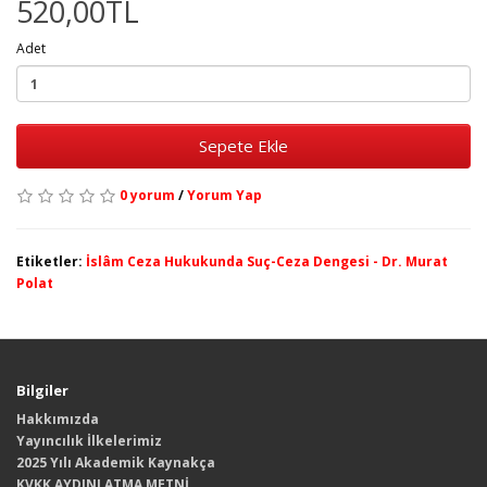
520,00TL
Adet
Sepete Ekle
0 yorum
/
Yorum Yap
Etiketler:
İslâm Ceza Hukukunda Suç-Ceza Dengesi - Dr. Murat
Polat
Bilgiler
Hakkımızda
Yayıncılık İlkelerimiz
2025 Yılı Akademik Kaynakça
KVKK AYDINLATMA METNİ