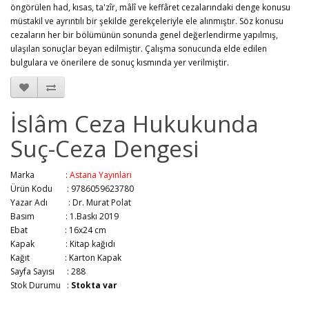
öngörülen had, kısas, ta'zîr, mâlî ve keffâret cezalarındaki denge konusu
müstakil ve ayrıntılı bir şekilde gerekçeleriyle ele alınmıştır. Söz konusu
cezaların her bir bölümünün sonunda genel değerlendirme yapılmış,
ulaşılan sonuçlar beyan edilmiştir. Çalışma sonucunda elde edilen
bulgulara ve önerilere de sonuç kısmında yer verilmiştir.
İslâm Ceza Hukukunda
Suç-Ceza Dengesi
Marka :
Astana Yayınları
Ürün Kodu : 9786059623780
Yazar Adı :
Dr. Murat Polat
Basım :
1.Baskı 2019
Ebat :
16x24 cm
Kapak :
Kitap kağıdı
Kağıt :
Karton Kapak
Sayfa Sayısı :
288
Stok Durumu :
Stokta var