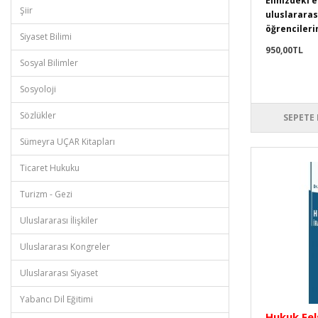
Elinizdeki 
Şiir
uluslararası
öğrencileri
Siyaset Bilimi
950,00TL
Sosyal Bilimler
Sosyoloji
Sözlükler
SEPETE 
Sümeyra UÇAR Kitapları
Ticaret Hukuku
Turizm - Gezi
Uluslararası İlişkiler
Uluslararası Kongreler
Uluslararası Siyaset
Yabancı Dil Eğitimi
Hukuk Fel