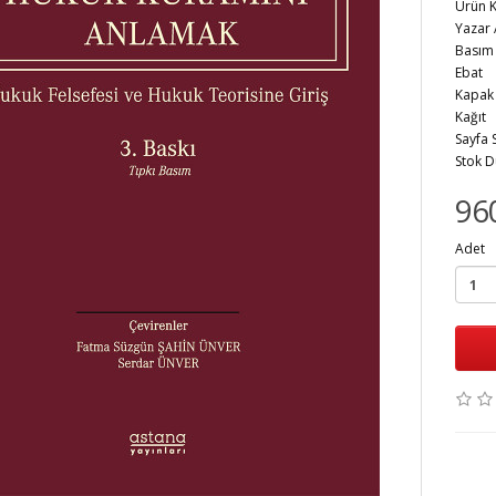
Ürün 
Yaza
Bas
Eb
Kap
Kağ
Sayfa
Stok 
96
Adet