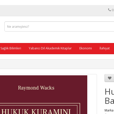
0
Sağlık Bilimleri
Yabancı Dil Akademik Kitaplar
Ekonomi
İlahiyat
Hu
Ba
Mar