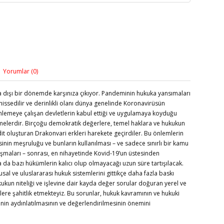
Yorumlar (0)
ra dışı bir dönemde karşınıza çıkıyor. Pandeminin hukuka yansımaları
hissedilir ve derinlikli olanı dünya genelinde Koronavirüsün
inlemeye çalışan devletlerin kabul ettiği ve uygulamaya koyduğu
elerdir. Birçoğu demokratik değerlere, temel haklara ve hukukun
it oluşturan Drakonvari erkleri harekete geçirdiler. Bu önlemlerin
inin meşruluğu ve bunların kullanılması – ve sadece sınırlı bir kamu
aşmaları – sonrası, en nihayetinde Kovid-19’un üstesinden
 da bazı hükümlerin kalıcı olup olmayacağı uzun süre tartışılacak.
al ve uluslararası hukuk sistemlerini gittikçe daha fazla baskı
kukun niteliği ve işlevine dair kayda değer sorular doğuran yerel ve
mlere şahitlik etmekteyiz. Bu sorunlar, hukuk kavramının ve hukuki
şinin aydınlatılmasının ve değerlendirilmesinin önemini