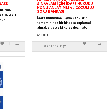
BASKI
SINAVLARI İÇİN İDARE HUKUKU
KONU ANLATIMLI ve ÇÖZÜMLÜ
KUKUNUN
SORU BANKASI
AKONSEYİ1.
İdare hukukuna ilişkin konuların
nun..
tamamını tek bir kitapta toplamak
almak elbette ki kolay değil. Söz..
610,00TL
SEPETE EKLE