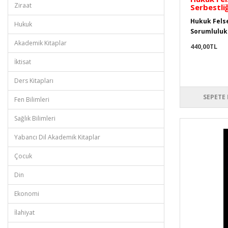
Ziraat
Serbestli
Hukuk Felse
Hukuk
Sorumluluk.
Akademik Kitaplar
440,00TL
İktisat
Ders Kitapları
SEPETE 
Fen Bilimleri
Sağlık Bilimleri
Yabancı Dil Akademik Kitaplar
Çocuk
Din
Ekonomi
İlahiyat