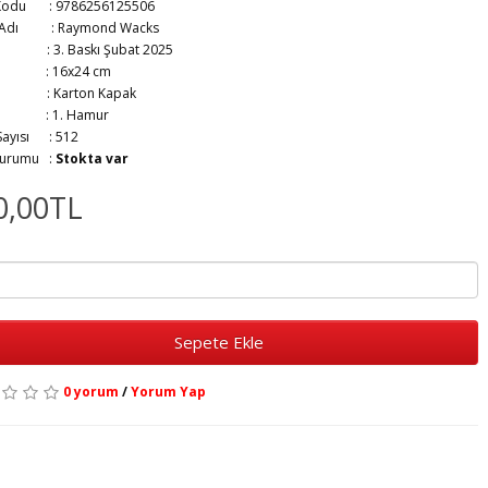
Kodu : 9786256125506
r Adı :
Raymond Wacks
ım :
3. Baskı Şubat 2025
at :
16x24 cm
ak :
Karton Kapak
ıt :
1. Hamur
 Sayısı :
512
Durumu :
Stokta var
0,00TL
Sepete Ekle
0 yorum
/
Yorum Yap