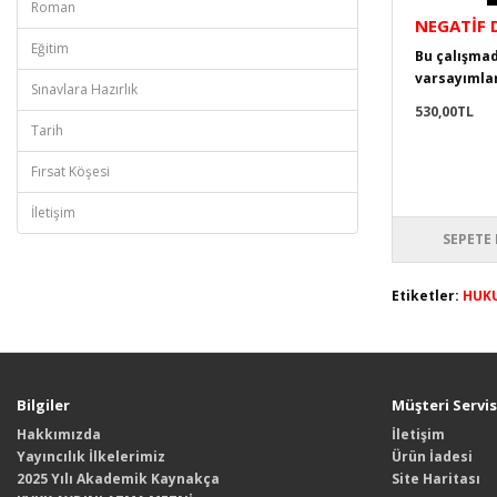
Roman
NEGATİF 
Eğitim
Bu çalışmad
varsayımlar
Sınavlara Hazırlık
530,00TL
Tarih
Fırsat Köşesi
İletişim
SEPETE 
Etiketler:
HUK
Bilgiler
Müşteri Servis
Hakkımızda
İletişim
Yayıncılık İlkelerimiz
Ürün İadesi
2025 Yılı Akademik Kaynakça
Site Haritası