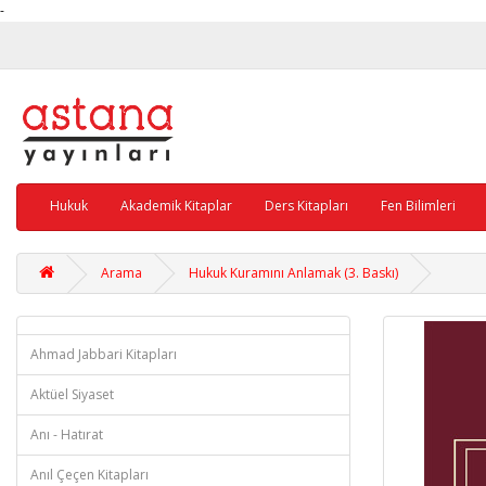
-
Hukuk
Akademik Kitaplar
Ders Kitapları
Fen Bilimleri
Arama
Hukuk Kuramını Anlamak (3. Baskı)
Ahmad Jabbari Kitapları
Aktüel Siyaset
Anı - Hatırat
Anıl Çeçen Kitapları