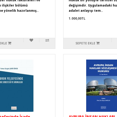
eser hukuk fakülteleri ve
Hukuk bir yönüyle tarihsel s
 ilişkiler bölümü
değişimdir. Uygulamadaki hu
ne yönelik hazırlanmış..
adalet anlayışı tem..
1.000,00TL
EKLE
SEPETE EKLE
sefesinde İrade
AVRUPA İNSAN HAKLARI