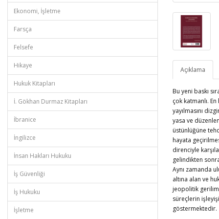
Ekonomi, İşletme
Farsça
Felsefe
Hikaye
Açıklama
Hukuk Kitapları
Bu yeni baskı sı
çok katmanlı. En 
İ. Gökhan Durmaz Kitapları
yayılmasını dizg
İbranice
yasa ve düzenlem
üstünlüğüne tehd
İngilizce
hayata geçirilmes
direnciyle karşıl
İnsan Hakları Hukuku
gelindikten sonra
Aynı zamanda ulus
İş Güvenliği
altına alan ve hu
jeopolitik gerili
İş Hukuku
süreçlerin işleyi
göstermektedir.
İşletme