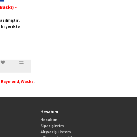
Baskı) -
zılmıştır.
li içerikte
,
Raymond
,
Wacks
,
Hesabım
Hesabım
Siparişlerim
Alışveriş Listem