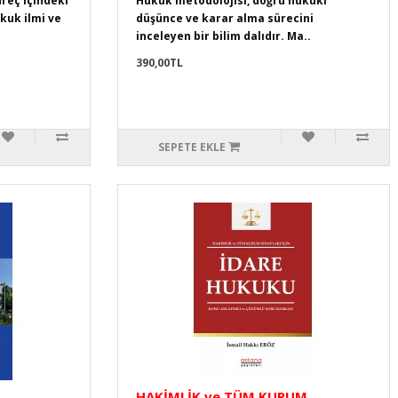
üreç içindeki
Hukuk metodolojisi, doğru hukuki
kuk ilmi ve
düşünce ve karar alma sürecini
inceleyen bir bilim dalıdır. Ma..
390,00TL
SEPETE EKLE
HAKİMLİK ve TÜM KURUM