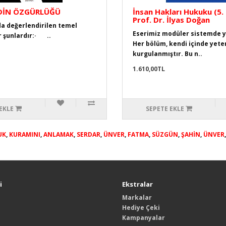
DİN ÖZGÜRLÜĞÜ
İnsan Hakları Hukuku (5. 
Prof. Dr. İlyas Doğan
a değerlendirilen temel
Eserimiz modüler sistemde ya
 şunlardır:· ..
Her bölüm, kendi içinde yeter
kurgulanmıştır. Bu n..
1.610,00TL
EKLE
SEPETE EKLE
UK
,
KURAMINI
,
ANLAMAK
,
SERDAR
,
ÜNVER
,
FATMA
,
SÜZGÜN
,
ŞAHİN
,
ÜNVER
i
Ekstralar
Markalar
Hediye Çeki
Kampanyalar