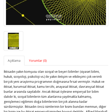
Açıklama
Yorumlar (0)
İktisadın yakın komşusu olan sosyal ve beşeri bilimler (siyaset bilimi,
hukuk, sosyoloji, psikoloji vs.) ile yakın iletişim ve etkileşimi çok verimli
birçok yeni araştırma programının doğmasına fırsat vermiştir. Hukuk ve
iktisat, kurumsal iktisat, kamu tercihi, anayasal iktisat, davranışsal iktisat
bunlar arasında sayılabilir. Ancak iktisat öylesine emperyal bir bilim
dalıdır ki, sosyal bilimlerin tüm alanlarına yayılmakla kalmamış,
genişlemeci eğilimini doğa bilimlerinin birçok alanına kadar
sürdürmüştür. İktisadın öncü isimlerinin bir kısmı bundan memnun, diğer
bir kısmı ise bu iktisat emperyalizminden hoşnut değildir. Alfred Marshall