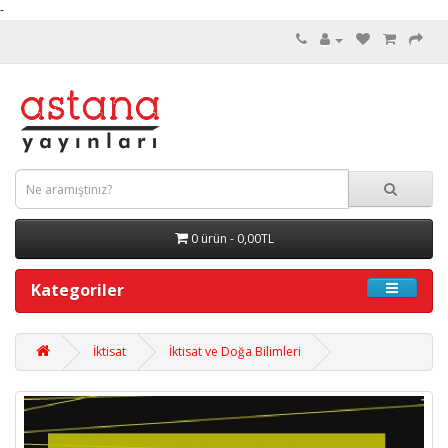
-
0 ürün - 0,00TL
Kategoriler
İktisat
İktisat ve Doğa Bilimleri