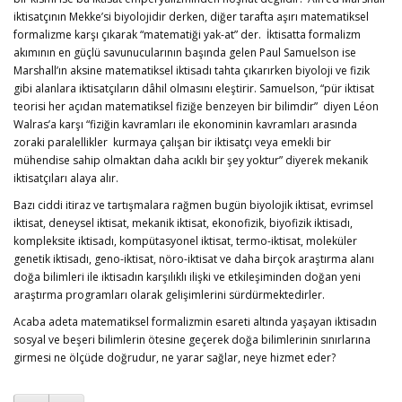
iktisatçının Mekke’si biyolojidir derken, diğer tarafta aşırı matematiksel
formalizme karşı çıkarak “matematiği yak-at” der. İktisatta formalizm
akımının en güçlü savunucularının başında gelen Paul Samuelson ise
Marshall’ın aksine matematiksel iktisadı tahta çıkarırken biyoloji ve fizik
gibi alanlara iktisatçıların dâhil olmasını eleştirir. Samuelson, “pür iktisat
teorisi her açıdan matematiksel fiziğe benzeyen bir bilimdir” diyen Léon
Walras’a karşı “fiziğin kavramları ile ekonominin kavramları arasında
zoraki paralellikler kurmaya çalışan bir iktisatçı veya emekli bir
mühendise sahip olmaktan daha acıklı bir şey yoktur” diyerek mekanik
iktisatçıları alaya alır.
Bazı ciddi itiraz ve tartışmalara rağmen bugün biyolojik iktisat, evrimsel
iktisat, deneysel iktisat, mekanik iktisat, ekonofizik, biyofizik iktisadı,
kompleksite iktisadı, kompütasyonel iktisat, termo-iktisat, moleküler
genetik iktisadı, geno-iktisat, nöro-iktisat ve daha birçok araştırma alanı
doğa bilimleri ile iktisadın karşılıklı ilişki ve etkileşiminden doğan yeni
araştırma programları olarak gelişimlerini sürdürmektedirler.
Acaba adeta matematiksel formalizmin esareti altında yaşayan iktisadın
sosyal ve beşeri bilimlerin ötesine geçerek doğa bilimlerinin sınırlarına
girmesi ne ölçüde doğrudur, ne yarar sağlar, neye hizmet eder?