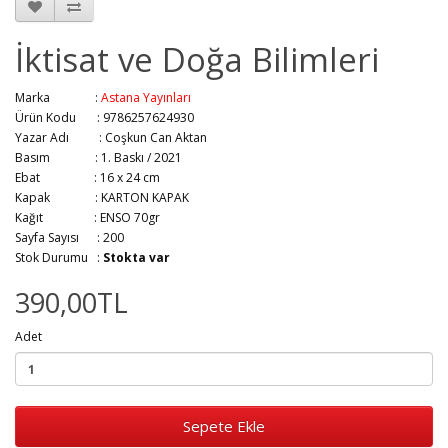
İktisat ve Doğa Bilimleri
Marka :
Astana Yayınları
Ürün Kodu : 9786257624930
Yazar Adı :
Coşkun Can Aktan
Basım :
1. Baskı / 2021
Ebat :
16 x 24 cm
Kapak :
KARTON KAPAK
Kağıt :
ENSO 70gr
Sayfa Sayısı :
200
Stok Durumu :
Stokta var
390,00TL
Adet
Sepete Ekle