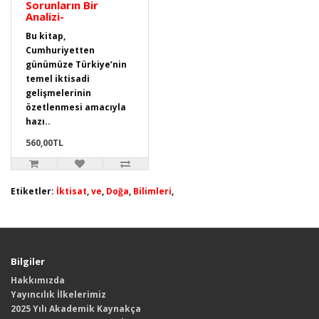
Sorunların Bir
Analizi-
Bu kitap,
Cumhuriyetten
günümüze Türkiye’nin
temel iktisadi
gelişmelerinin
özetlenmesi amacıyla
hazı..
560,00TL
Etiketler:
İktisat
,
ve
,
Doğa
,
Bilimleri
,
Bilgiler
Hakkımızda
Yayıncılık İlkelerimiz
2025 Yılı Akademik Kaynakça