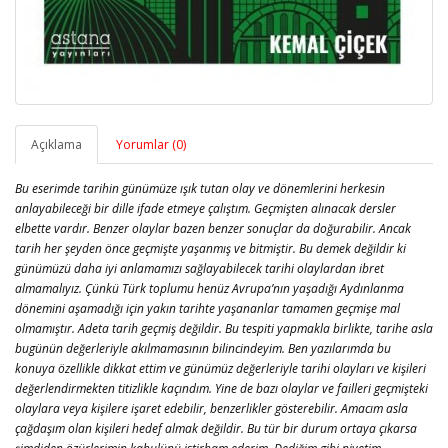
Açıklama
Yorumlar (0)
Bu eserimde tarihin günümüze ışık tutan olay ve dönemlerini herkesin
anlayabileceği bir dille ifade etmeye çalıştım. Geçmişten alınacak dersler
elbette vardır. Benzer olaylar bazen benzer sonuçlar da doğurabilir. Ancak
tarih her şeyden önce geçmişte yaşanmış ve bitmiştir. Bu demek değildir ki
günümüzü daha iyi anlamamızı sağlayabilecek tarihi olaylardan ibret
almamalıyız. Çünkü Türk toplumu henüz Avrupa’nın yaşadığı Aydınlanma
dönemini aşamadığı için yakın tarihte yaşananlar tamamen geçmişe mal
olmamıştır. Adeta tarih geçmiş değildir. Bu tespiti yapmakla birlikte, tarihe asla
bugünün değerleriyle akılmamasının bilincindeyim. Ben yazılarımda bu
konuya özellikle dikkat ettim ve günümüz değerleriyle tarihi olayları ve kişileri
değerlendirmekten titizlikle kaçındım. Yine de bazı olaylar ve failleri geçmişteki
olaylara veya kişilere işaret edebilir, benzerlikler gösterebilir. Amacım asla
çağdaşım olan kişileri hedef almak değildir. Bu tür bir durum ortaya çıkarsa