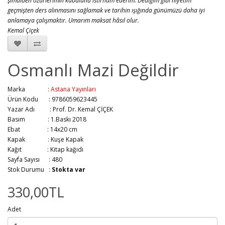
şimdiden özürlerimin kabulünü istirham ederim. Dediğim gibi niyetim
geçmişten ders alınmasını sağlamak ve tarihin ışığında günümüzü daha iyi
anlamaya çalışmaktır. Umarım maksat hâsıl
olur.
Kemal Çiçek
Osmanlı Mazi Değildir
Marka :
Astana Yayınları
Ürün Kodu : 9786059623445
Yazar Adı :
Prof. Dr. Kemal ÇİÇEK
Basım :
1.Baskı 2018
Ebat :
14x20 cm
Kapak :
Kuşe Kapak
Kağıt :
Kitap kağıdı
Sayfa Sayısı :
480
Stok Durumu :
Stokta var
330,00TL
Adet