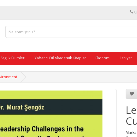
0
Sağlık Bilimleri
Yabancı Dil Akademik Kitaplar
Ekonomi
İlahiyat
nvironment
Le
Cu
Mar