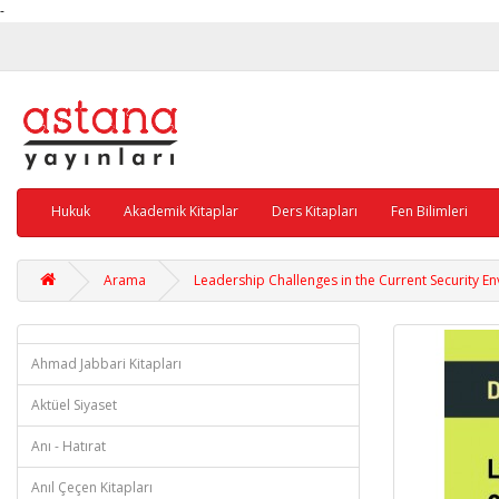
-
Hukuk
Akademik Kitaplar
Ders Kitapları
Fen Bilimleri
Arama
Leadership Challenges in the Current Security E
Ahmad Jabbari Kitapları
Aktüel Siyaset
Anı - Hatırat
Anıl Çeçen Kitapları