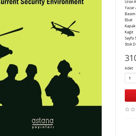
Ürün 
Yaza
Bas
Eb
Kap
Kağ
Sayfa
Stok 
31
Adet