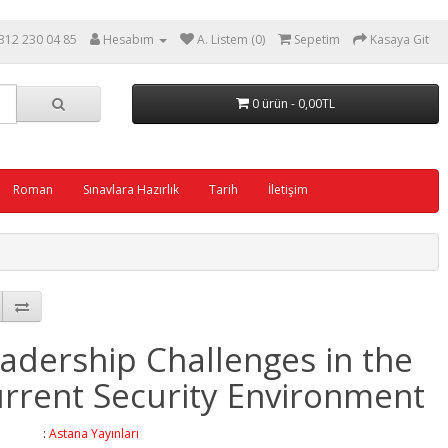
312 230 04 85
Hesabım
A. Listem (0)
Sepetim
Kasaya Git
0 ürün - 0,00TL
Roman
Sınavlara Hazırlık
Tarih
İletişim
adership Challenges in the
rrent Security Environment
ka :
Astana Yayınları