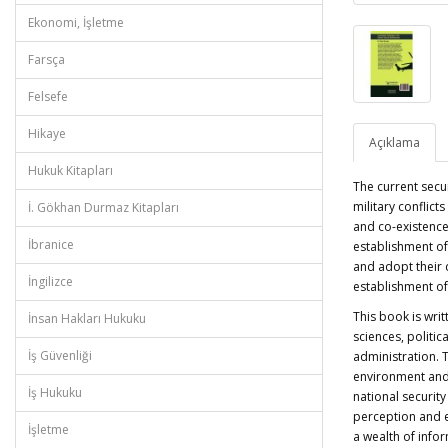
Ekonomi, İşletme
Farsça
Felsefe
Hikaye
Açıklama
Hukuk Kitapları
The
current
secu
military conflic
İ. Gökhan Durmaz Kitapları
and co-existence.
İbranice
establishment of 
and adopt their du
İngilizce
establishment of
This book is writ
İnsan Hakları Hukuku
sciences, politic
İş Güvenliği
administration. 
environment and 
İş Hukuku
national security
perception and e
İşletme
a wealth of info