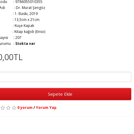
Kodu : 9786055010355
r Adı :
Dr. Murat Şengöz
ım :
1. Baskı, 2019
at :
13,5cm x 21cm
ak :
Kuşe Kapak
ıt :
Kitap kağıdı (Enso)
 Sayısı :
207
Durumu :
Stokta var
0,00TL
Sepete Ekle
0 yorum
/
Yorum Yap