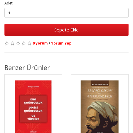
Adet
Sepete Ekle
0 yorum
/
Yorum Yap
Benzer Ürünler