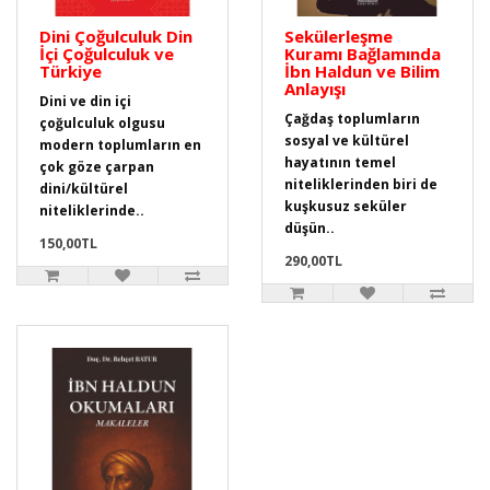
Dini Çoğulculuk Din
Sekülerleşme
İçi Çoğulculuk ve
Kuramı Bağlamında
Türkiye
İbn Haldun ve Bilim
Anlayışı
Dini ve din içi
Çağdaş toplumların
çoğulculuk olgusu
sosyal ve kültürel
modern toplumların en
hayatının temel
çok göze çarpan
niteliklerinden biri de
dini/kültürel
kuşkusuz seküler
niteliklerinde..
düşün..
150,00TL
290,00TL