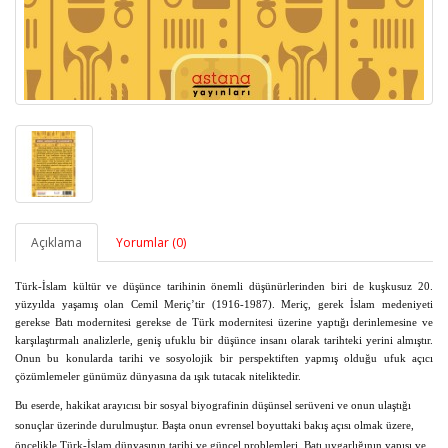
Açıklama
Yorumlar (0)
Türk-İslam kültür ve düşünce tarihinin önemli düşünürlerinden biri de kuşkusuz 20.
yüzyılda yaşamış olan Cemil Meriç’tir (1916-1987). Meriç, gerek İslam medeniyeti
gerekse Batı modernitesi gerekse de Türk modernitesi üzerine yaptığı derinlemesine ve
karşılaştırmalı analizlerle, geniş ufuklu bir düşünce insanı olarak tarihteki yerini almıştır.
Onun bu konularda tarihi ve sosyolojik bir perspektiften yapmış olduğu ufuk açıcı
çözümlemeler günümüz dünyasına da ışık tutacak niteliktedir.
Bu eserde, hakikat arayıcısı bir sosyal biyografinin düşünsel serüveni ve onun ulaştığı
sonuçlar üzerinde durulmuştur. Başta onun evrensel boyuttaki bakış açısı olmak üzere,
öncelikle Türk-İslam dünyasının tarihi ve güncel problemleri, Batı uygarlığının yapısı ve