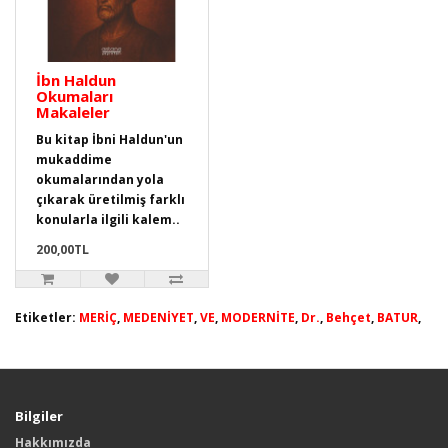
İbn Haldun
Okumaları
Makaleler
Bu kitap İbni Haldun'un
mukaddime
okumalarından yola
çıkarak üretilmiş farklı
konularla ilgili kalem..
200,00TL
Etiketler:
MERİÇ
,
MEDENİYET
,
VE
,
MODERNİTE
,
Dr.
,
Behçet
,
BATUR
,
Bilgiler
Hakkımızda