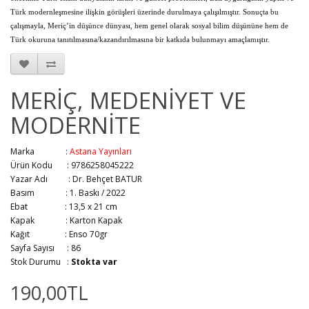
Türk modernleşmesine ilişkin görüşleri üzerinde durulmaya çalışılmıştır. Sonuçta bu
çalışmayla, Meriç’in düşünce dünyası, hem genel olarak sosyal bilim düşününe hem de
Türk okuruna tanıtılmasına/kazandırılmasına bir katkıda bulunmayı amaçlamıştır.
MERİÇ, MEDENİYET VE
MODERNİTE
Marka :
Astana Yayınları
Ürün Kodu : 9786258045222
Yazar Adı :
Dr. Behçet BATUR
Basım :
1. Baskı / 2022
Ebat :
13,5 x 21 cm
Kapak :
Karton Kapak
Kağıt :
Enso 70gr
Sayfa Sayısı :
86
Stok Durumu :
Stokta var
190,00TL