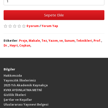
Sepete Ekle
0 yorum
/
Yorum Yap
Etiketler:
Proje
,
Makale
,
Tez
,
Yazım
,
ve
,
Sunum
,
Teknikleri
,
Prof.
,
Dr.
,
Hayri
,
Coşkun
,
Bilgiler
Hakkımızda
Yayıncılık İlkelerimiz
2025 Yılı Akademik Kaynakça
KVKK AYDINLATMA METNİ
Gizlilik İlkeleri
Şartlar ve Koşullar
Uluslararası Yayınevi Belgesi