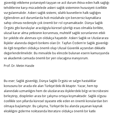
güvenliği etkileme potansiyeli taşıyan ve acil durum ihtiva eden halk sağlığı
tehditlerine karşı mücadelede askeri sağlık sisteminin hususiyeti özellikle
vurgulanmalıdır. Askeri sağlık sistemi, silahlı kuvvetlerin halk sağlığını
ilgilendiren acil durumlarda hızlı müdahale için benzersiz kaynaklara
sahip olması nedeniyle çok önemli bir rol oynamaktadır. Dünya Sağlık
Örgütü gibi kuruluşlar aracılığıyla küresel işbirliği esas olmakla birlikte,
ulusal karar alma yetkisinin korunması, muhtelif sağlık sorunlarının etkili
bir şekilde ele alınması için oldukça hayatidir. Askeri Sağlık ve Uluslararası
İlişkiler alanında değerli birikimi olan Dr. Tayfun Özdem'in Sağlık güvenliği
ile ilgili tespitleri oldukça önemli olup Ulusal Güvenlik açısından dikkatle
değerlendirilmelidir. Bu minvalde bu elinizde bulunan eserin kamuoyunda
ve akademik camiada önemli bir yeri olacağına inanıyorum.
Prof. Dr. Metin Hasde
Bu eser; Sağlık güvenliği, Dünya Sağlık Örgütü ve salgın hastalıklar
konusunu bir arada ele alan Türkiye’deki ilk kitaptır. Yazar, hem tıp
alanındaki uzmanlığını hem de uluslararası ilişkilerdeki bilgi ve tecrübesini
birleştirip, disiplinler-arası bir çalışma ortaya koymaktadır. Sağlık olgusu
özellikle son yıllarda küresel siyasete etki eden en önemli konulardan biri
olmaya başlamıştır. Bu çalışma, Türkiye’de bu alanda yaşanan kaynak
eksikliğini giderme noktasında literatüre oldukça önemli bir katkı