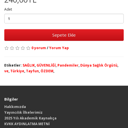
Adet
Sepete Ekle
0 yorum
/
Yorum Yap
Etiketler:
SAĞLIK
,
GÜVENLİĞİ
,
Pandemiler
,
Dünya Sağlık Örgütü
,
ve
,
Türkiye
,
Tayfun
,
ÖZDEM
,
Bilgiler
Hakkımızda
Yayıncılık İlkelerimiz
2025 Yılı Akademik Kaynakça
KVKK AYDINLATMA METNİ