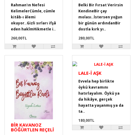
Rahman'ın Nefesi
Belki Bir Fırsat Verirsin
KelimelerCümle, cümle
KendineBir çay
kitâb-ı âlemi
molası..İstersen yoğun
okuyor..Gizli sırları ifşâ
bir günün ardındanBir
eden hakîmHikmetle i..
dostla kırk yı..
260,00TL
280,00TL
LALE-İ AŞK
Evvela hep birlikte
öykü kavramını
hatırlayalım. Öykü ya
da hikâye, gerçek
hayatta yaşanmış ya da
ta..
180,00TL
BİR KAVANOZ
BÖĞÜRTLEN REÇELİ