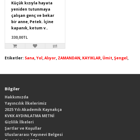
Küçük kızıyla hayata
yeniden tutunmaya
çalışan genç ve bekar
bir anne, Petek. İçine
kapanık, ketum v..
330,00TL
Etiketler:
Sana
,
Yol
,
Alıyor
,
ZAMANDAN
,
KAYIKLAR
,
Ümit
,
Şengel
,
Bilgiler
Hakkımızda
Yayıncılık İlkelerimiz
2025 Yılı Akademik Kaynakça
KVKK AYDINLATMA METNİ
Gizlilik İlkeleri
Şartlar ve Koşullar
Uluslararası Yayınevi Belgesi