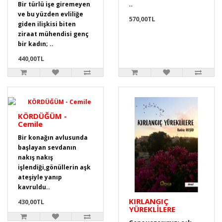
Bir türlü işe giremeyen
..
ve bu yüzden evliliğe
570,00TL
giden ilişkisi biten
ziraat mühendisi genç
bir kadın; ..
440,00TL
KÖRDÜĞÜM -
Cemile
Bir konağın avlusunda
başlayan sevdanın
nakış nakış
işlendiği,gönüllerin aşk
ateşiyle yanıp
kavruldu..
KIRLANGIÇ
430,00TL
YÜREKLİLERE