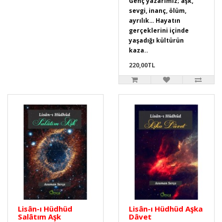
Genç yazarımız; aşk,
sevgi, inanç, ölüm,
ayrılık… Hayatın
gerçeklerini içinde
yaşadığı kültürün
kaza..
220,00TL
Lisân-ı Hüdhüd
Lisân-ı Hüdhüd Aşka
Salâtım Aşk
Dâvet