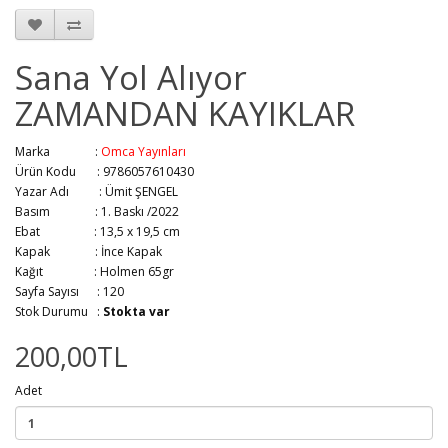
Sana Yol Alıyor
ZAMANDAN KAYIKLAR
Marka :
Omca Yayınları
Ürün Kodu : 9786057610430
Yazar Adı :
Ümit ŞENGEL
Basım :
1. Baskı /2022
Ebat :
13,5 x 19,5 cm
Kapak :
İnce Kapak
Kağıt :
Holmen 65gr
Sayfa Sayısı :
120
Stok Durumu :
Stokta var
200,00TL
Adet