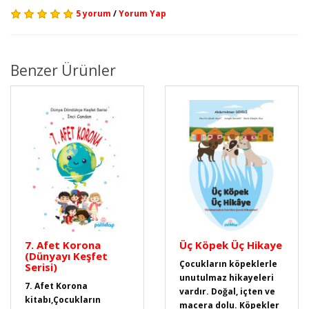
5 yorum
/
Yorum Yap
Benzer Ürünler
7. Afet Korona
Üç Köpek Üç Hikaye
(Dünyayı Keşfet
Çocukların köpeklerle
Serisi)
unutulmaz hikayeleri
7. Afet Korona
vardır. Doğal, içten ve
kitabı,Çocukların
macera dolu. Köpekler