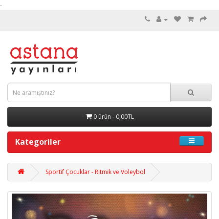
-
0 ürün - 0,00TL
Kategoriler
Sportif Çocuklar - Ritmik ve Voleybol