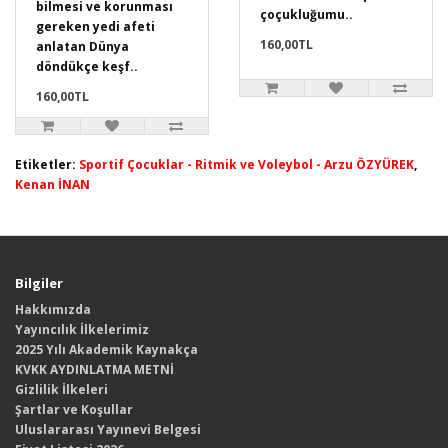
bilmesi ve korunması
çoçukluğumu..
gereken yedi afeti
160,00TL
anlatan Dünya
döndükçe keşf..
160,00TL
Etiketler:
Sportif Çocuklar - Ritmik ve Voleybol - Arzu ÖZYÜREK
,
Kenan İNAN
Bilgiler
Hakkımızda
Yayıncılık İlkelerimiz
2025 Yılı Akademik Kaynakça
KVKK AYDINLATMA METNİ
Gizlilik İlkeleri
Şartlar ve Koşullar
Uluslararası Yayınevi Belgesi