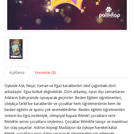
Açıklama
Yorumlar (5)
Öyküde Aslı, Neşe, Yaman ve Ilgaz karakterleri okul çağındaki dört
arkadaştır. Ilgaz koltuk değneklidir. Dört arkadaş, oyun dışı zamanlarını
Aslıların bahçesinde oynayarak geçirirler. Beden Eğitimi öğretmenleri,
oldukça farklı bir karakterdir ve çocuklar hem öğretmenlerini hem de
beden eğitimi ve sporu çok sevmektedirler. Beden eğitimi öğretmenleri
onların bu ilgisi nedeniyle, olimpiyat kupası Ritmik’i çocuklara verir.
Ritmik’in sırrını çocuklara söylemez. Çocuklar Ritmik’le tanışır ve inanılmaz
bir olay yaşarlar. Aslı’nın köpeği Madalyon da öyküye hareket katar.
Ritmik, çocuklara spor dalını yaşayarak öğrenmeleri için eğlenceli