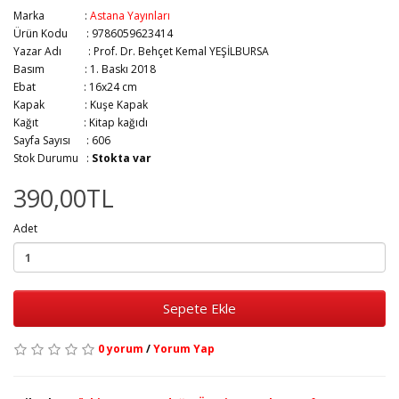
Marka :
Astana Yayınları
Ürün Kodu : 9786059623414
Yazar Adı :
Prof. Dr. Behçet Kemal YEŞİLBURSA
Basım :
1. Baskı 2018
Ebat :
16x24 cm
Kapak :
Kuşe Kapak
Kağıt :
Kitap kağıdı
Sayfa Sayısı :
606
Stok Durumu :
Stokta var
390,00TL
Adet
Sepete Ekle
0 yorum
/
Yorum Yap