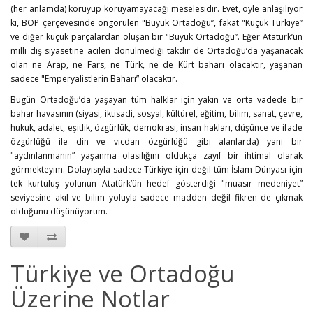
(her anlamda) koruyup koruyamayacağı meselesidir. Evet, öyle anlaşılıyor
ki, BOP çerçevesinde öngörülen "Büyük Ortadoğu”, fakat "Küçük Türkiye”
ve diğer küçük parçalardan oluşan bir "Büyük Ortadoğu”. Eğer Atatürk’ün
milli dış siyasetine acilen dönülmediği takdir de Ortadoğu’da yaşanacak
olan ne Arap, ne Fars, ne Türk, ne de Kürt baharı olacaktır, yaşanan
sadece "Emperyalistlerin Baharı” olacaktır.
Bugün Ortadoğu’da yaşayan tüm halklar için yakın ve orta vadede bir
bahar havasının (siyasi, iktisadi, sosyal, kültürel, eğitim, bilim, sanat, çevre,
hukuk, adalet, eşitlik, özgürlük, demokrasi, insan hakları, düşünce ve ifade
özgürlüğü ile din ve vicdan özgürlüğü gibi alanlarda) yani bir
"aydınlanmanın” yaşanma olasılığını oldukça zayıf bir ihtimal olarak
görmekteyim. Dolayısıyla sadece Türkiye için değil tüm İslam Dünyası için
tek kurtuluş yolunun Atatürk’ün hedef gösterdiği "muasır medeniyet”
seviyesine akıl ve bilim yoluyla sadece madden değil fikren de çıkmak
olduğunu düşünüyorum.
Türkiye ve Ortadoğu
Üzerine Notlar