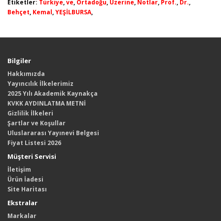
Etiketler:
Türkiye
,
ve
,
Ortadoğu
,
Üzerine
,
Notlar
,
Prof.
,
Dr.
,
Behçet
,
Kemal
,
YEŞİLBURSA
,
Bilgiler
Hakkımızda
Yayıncılık İlkelerimiz
2025 Yılı Akademik Kaynakça
KVKK AYDINLATMA METNİ
Gizlilik İlkeleri
Şartlar ve Koşullar
Uluslararası Yayınevi Belgesi
Fiyat Listesi 2026
Müşteri Servisi
İletişim
Ürün İadesi
Site Haritası
Ekstralar
Markalar