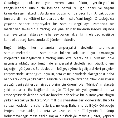
Ortadoğu politikasına yön veren ana faktör, yeraltı-yerüstü
zenginlikleridir. Bunun da başında petrol, su gibi enerji ve yaşam
kaynakları gelmektedir. Bu durum, bugün için de geçerlidir. Ancak bugün
bunlara dini ve kültürel konularda eklenmiştir. Yani bugün Ortadoğu’da
yaşanan sadece emperyalist bir sömürü değil aynı zamanda bir
medeniyet savaşıdır. Ortadoğu’da yine sınırlar halkların iradesi dışında
çizilmeye çalışılmakta ve yine her şey bu kaynakları kimin ele geçireceği ve
kontrol edeceği konusunda düğümlenmektedir.
Bugün bölge her anlamda emperyalist devletler tarafından
sömürülmektedir. Bu sömürünün bilinen adı ise Büyük Ortadoğu
Projesi’dir. Bu bağlamda Ortadoğu’nun, özel olarak da Türkiye’nin, tıpkı
geçmişte olduğu gibi bugün de emperyalist devletler için büyük önem
taşıdığını görüyoruz. Bu devletlerin bölgeye yönelik geliştirdikleri projeler
çerçevesinde Ortadoğu’nun yakın, orta ve uzun vadede alacağı şekil daha
net olarak ortaya çıkacaktır. Aslında bu süreçte Ortadoğu’daki devletlerin
alacağı yeni şekillerden ziyade bizim için önemli olan Türkiye’nin alacağı
şekil olacaktır. Bu bağlamda bugün Türkiye bir yol ayrımındadır, ya
emperyalist devletlerle birlikte hareket edecek ve bir bilinmeyene doğru
yelken açacak ya da Atatürk’ün milli dış siyasetine geri dönecektir. Bu orta
ve uzun vadede ne Irak, ne Suriye, ne Arap Baharı ne de Büyük Ortadoğu
Projesi meselesidir, bu orta ve uzun vadede Türkiye’nin "bölünüp
bölünmeyeceği” meselesidir. Başka bir ifadeyle mevcut (üniter) yapısını