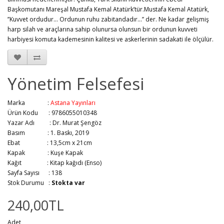
Başkomutanı Mareşal Mustafa Kemal Atatürk’tür.Mustafa Kemal Atatürk,
’’Kuvvet ordudur... Ordunun ruhu zabitandadır…’’ der. Ne kadar gelişmiş
harp silah ve araçlarına sahip olunursa olunsun bir ordunun kuvveti
harbiyesi komuta kademesinin kalitesi ve askerlerinin sadakati ile ölçülür.
Yönetim Felsefesi
Marka :
Astana Yayınları
Ürün Kodu : 9786055010348
Yazar Adı :
Dr. Murat Şengöz
Basım :
1. Baskı, 2019
Ebat :
13,5cm x 21cm
Kapak :
Kuşe Kapak
Kağıt :
Kitap kağıdı (Enso)
Sayfa Sayısı :
138
Stok Durumu :
Stokta var
240,00TL
Adet