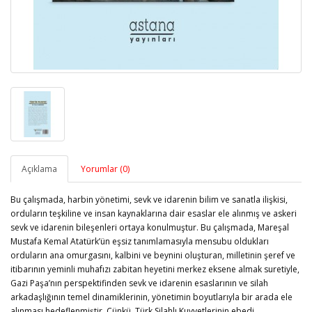
Açıklama
Yorumlar (0)
Bu çalışmada, harbin yönetimi, sevk ve idarenin bilim ve sanatla ilişkisi,
orduların teşkiline ve insan kaynaklarına dair esaslar ele alınmış ve askeri
sevk ve idarenin bileşenleri ortaya konulmuştur. Bu çalışmada, Mareşal
Mustafa Kemal Atatürk’ün eşsiz tanımlamasıyla mensubu oldukları
orduların ana omurgasını, kalbini ve beynini oluşturan, milletinin şeref ve
itibarının yeminli muhafızı zabitan heyetini merkez eksene almak suretiyle,
Gazi Paşa’nın perspektifinden sevk ve idarenin esaslarının ve silah
arkadaşlığının temel dinamiklerinin, yönetimin boyutlarıyla bir arada ele
alınması hedeflenmiştir. Çünkü, Türk Silahlı Kuvvetlerinin ebedi