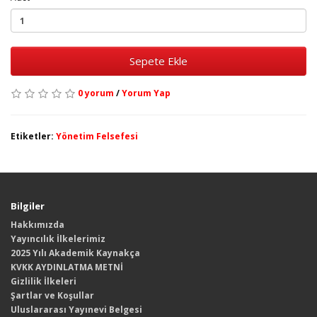
Sepete Ekle
0 yorum
/
Yorum Yap
Etiketler:
Yönetim Felsefesi
Bilgiler
Hakkımızda
Yayıncılık İlkelerimiz
2025 Yılı Akademik Kaynakça
KVKK AYDINLATMA METNİ
Gizlilik İlkeleri
Şartlar ve Koşullar
Uluslararası Yayınevi Belgesi