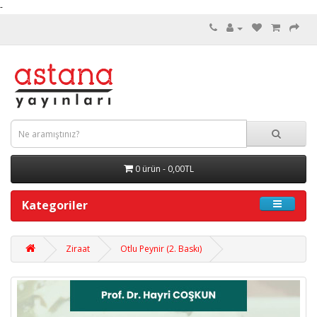
-
0 ürün - 0,00TL
Kategoriler
Ziraat
Otlu Peynir (2. Baskı)