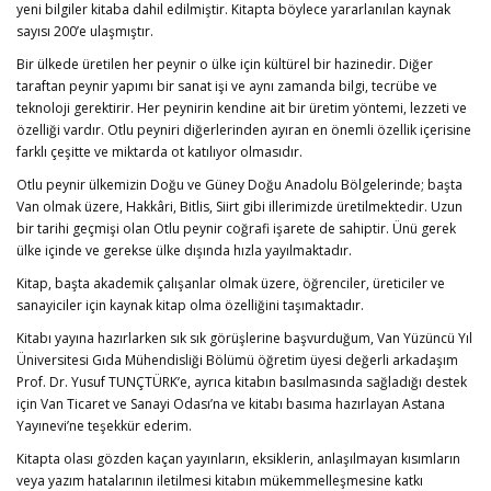
yeni bilgiler kitaba dahil edilmiştir. Kitapta böylece yararlanılan kaynak
sayısı 200’e ulaşmıştır.
Bir ülkede üretilen her peynir o ülke için kültürel bir hazinedir. Diğer
taraftan peynir yapımı bir sanat işi ve aynı zamanda bilgi, tecrübe ve
teknoloji gerektirir. Her peynirin kendine ait bir üretim yöntemi, lezzeti ve
özelliği vardır. Otlu peyniri diğerlerinden ayıran en önemli özellik içerisine
farklı çeşitte ve miktarda ot katılıyor olmasıdır.
Otlu peynir ülkemizin Doğu ve Güney Doğu Anadolu Bölgelerinde; başta
Van olmak üzere, Hakkâri, Bitlis, Siirt gibi illerimizde üretilmektedir. Uzun
bir tarihi geçmişi olan Otlu peynir coğrafi işarete de sahiptir. Ünü gerek
ülke içinde ve gerekse ülke dışında hızla yayılmaktadır.
Kitap, başta akademik çalışanlar olmak üzere, öğrenciler, üreticiler ve
sanayiciler için kaynak kitap olma özelliğini taşımaktadır.
Kitabı yayına hazırlarken sık sık görüşlerine başvurduğum, Van Yüzüncü Yıl
Üniversitesi Gıda Mühendisliği Bölümü öğretim üyesi değerli arkadaşım
Prof. Dr. Yusuf TUNÇTÜRK’e, ayrıca kitabın basılmasında sağladığı destek
için Van Ticaret ve Sanayi Odası’na ve kitabı basıma hazırlayan Astana
Yayınevi’ne teşekkür ederim.
Kitapta olası gözden kaçan yayınların, eksiklerin, anlaşılmayan kısımların
veya yazım hatalarının iletilmesi kitabın mükemmelleşmesine katkı